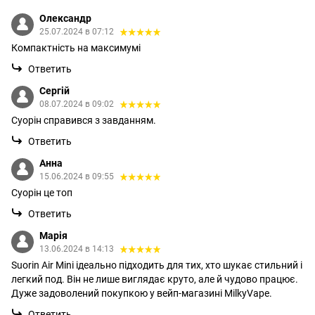
Олександр
25.07.2024 в 07:12
Компактність на максимумі
Ответить
Сергій
08.07.2024 в 09:02
Суорін справився з завданням.
Ответить
Анна
15.06.2024 в 09:55
Суорін це топ
Ответить
Марія
13.06.2024 в 14:13
Suorin Air Mini ідеально підходить для тих, хто шукає стильний і
легкий под. Він не лише виглядає круто, але й чудово працює.
Дуже задоволений покупкою у вейп-магазині MilkyVape.
Ответить