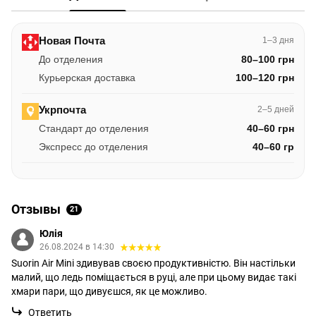
Новая Почта
1–3 дня
До отделения
80–100 грн
Курьерская доставка
100–120 грн
Укрпочта
2–5 дней
Стандарт до отделения
40–60 грн
Экспресс до отделения
40–60 гр
Отзывы
21
Юлія
26.08.2024 в 14:30
Suorin Air Mini здивував своєю продуктивністю. Він настільки
малий, що ледь поміщається в руці, але при цьому видає такі
хмари пари, що дивуєшся, як це можливо.
Ответить