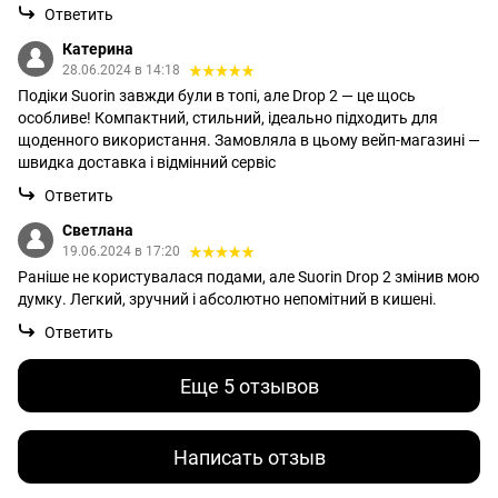
Ответить
Катерина
28.06.2024 в 14:18
Подіки Suorin завжди були в топі, але Drop 2 — це щось
особливе! Компактний, стильний, ідеально підходить для
щоденного використання. Замовляла в цьому вейп-магазині —
швидка доставка і відмінний сервіс
Ответить
Светлана
19.06.2024 в 17:20
Раніше не користувалася подами, але Suorin Drop 2 змінив мою
думку. Легкий, зручний і абсолютно непомітний в кишені.
Ответить
Еще 5 отзывов
Написать отзыв