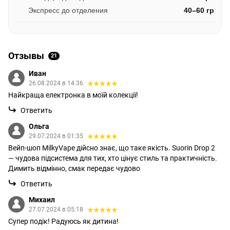
Экспресс до отделения
40–60 гр
Отзывы
21
Иван
26.08.2024 в 14:36
Найкраща електронка в моїй колекції!
Ответить
Ольга
29.07.2024 в 01:35
Вейп-шоп MilkyVape дійсно знає, що таке якість. Suorin Drop 2
— чудова підсистема для тих, хто цінує стиль та практичність.
Димить відмінно, смак передає чудово
Ответить
Михаил
27.07.2024 в 05:18
Супер подік! Радуюсь як дитина!