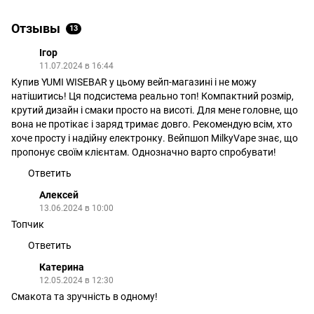
Отзывы
13
Ігор
11.07.2024 в 16:44
Купив YUMI WISEBAR у цьому вейп-магазині і не можу
натішитись! Ця подсистема реально топ! Компактний розмір,
крутий дизайн і смаки просто на висоті. Для мене головне, що
вона не протікає і заряд тримає довго. Рекомендую всім, хто
хоче просту і надійну електронку. Вейпшоп MilkyVape знає, що
пропонує своїм клієнтам. Однозначно варто спробувати!
Ответить
Алексей
13.06.2024 в 10:00
Топчик
Ответить
Катерина
12.05.2024 в 12:30
Смакота та зручність в одному!