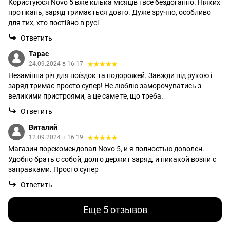
Користуюся Novo 5 вже кілька місяців і все бездоганно. Ніяких
протікань, заряд тримається довго. Дуже зручно, особливо
для тих, хто постійно в русі
Ответить
Тарас
24.09.2024 в 16:17
Незамінна річ для поїздок та подорожей. Завжди під рукою і
заряд тримає просто супер! Не люблю заморочуватись з
великими пристроями, а це саме те, що треба.
Ответить
Виталий
12.09.2024 в 16:19
Магазин порекомендовал Novo 5, и я полностью доволен.
Удобно брать с собой, долго держит заряд, и никакой возни с
заправками. Просто супер
Ответить
Еще 5 отзывов