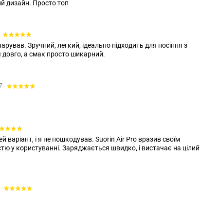
й дизайн. Просто топ
зчарував. Зручний, легкий, ідеально підходить для носіння з
 довго, а смак просто шикарний.
07
варіант, і я не пошкодував. Suorin Air Pro вразив своїм
тю у користуванні. Заряджається швидко, і вистачає на цілий
5