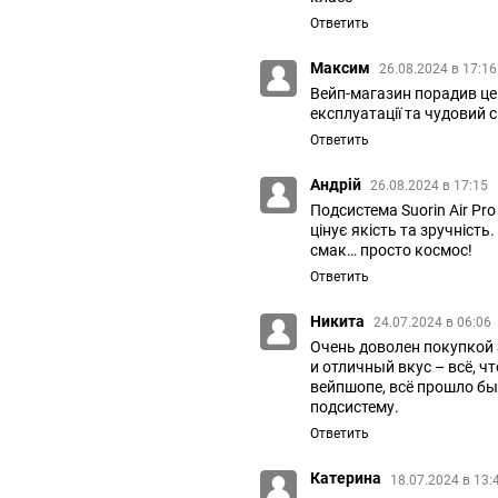
Ответить
Максим
26.08.2024 в 17:1
Вейп-магазин порадив цей 
експлуатації та чудовий 
Ответить
Андрій
26.08.2024 в 17:15
Подсистема Suorin Air Pro
цінує якість та зручність
смак… просто космос!
Ответить
Никита
24.07.2024 в 06:06
Очень доволен покупкой S
и отличный вкус – всё, 
вейпшопе, всё прошло бы
подсистему.
Ответить
Катерина
18.07.2024 в 13: