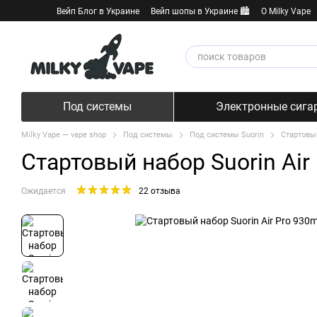
Перейти к основному контенту
Вейп Блог в Украине
Вейп шопы в Украине 🏙️
О Milky Vape
Под системы
Электронные сига
Milky Vape — vape shop
Под системы
Под системы Suorin
Стартовый
Стартовый набор Suorin Air
Ожидается
22 отзыва