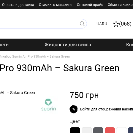
Оплата и доставка
Отзывы о магазине
Оптовый прайс
Обмен и возвр
(068)
UA
RU
реты
Жидкости для вейпа
Ко
 набор Suorin Air Pro 930mAh – Sakura Green
 Pro 930mAh – Sakura Green
750 грн
Войти
для отображения накоп
%
Цвет