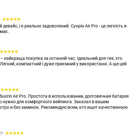
6
девайс, і я реально задоволений. Суорін Air Pro - це легкість в
смак.
 – найкраща покупка за останній час. Ідеальний для тих, хто
. Легкий, компактний і дуже приємний у використанні. А ще цей
uorin Air Pro. Простота в использовании, долговечная батарея
что нужно для комфортного вейпинга. Заказал в вашем
стро и без заминок. Рекомендую всем, кто ищет качественную
49