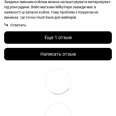
Завдяки змінним койлам можна налаштовувати випаровувач
під різні рідини. Вейп-магазин MilkyVape завжди має в
наявності ці запасні койли, тому проблем з пошуком не
виникає. Це точно must-have для вейперів
Ответить
Еще 1 отзыв
Написать отзыв