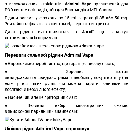
з високоякісних інгрідієнтів.
Admiral Vape
призначений для
POD систем всіх видів, або для Бокс модів з MTL баком.
Рідини розлиті у флакони по 15 ml, в градації 35 або 50 mg.
Звичайно ж флакон з захистом від першого вскриття.
Дана рідина виготовляється в
Англії
, що гарантує
дотримання всіх норм якості.
Переваги сольової рідини Admiral Vape:
● Європейське виробництво, що гарантує високу якість;
● Хороший нікотин
який дозволить швидко отримати необхідну дозу нікотину (на
відміну від інших рідин, які можна парити годинами не
досягаючи необхідного ефекту);
● Насичений, але не приторний смак;
● Великий вибір многогранних смаків,
з яких кожен парильщик знайде свій;
Лінійка рідин Admiral Vape нараховує