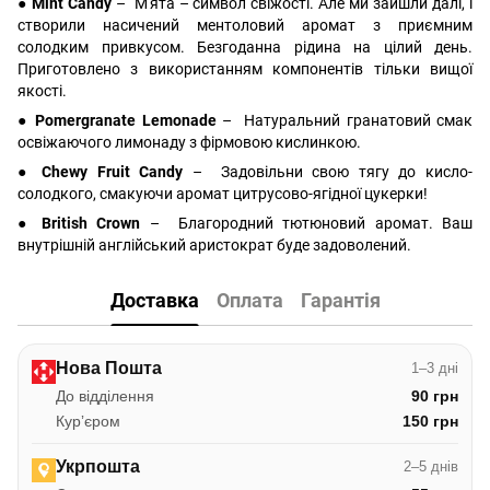
● Mint Candy
– М'ята – символ свіжості. Але ми зайшли далі, і
створили насичений ментоловий аромат з приємним
солодким привкусом. Безгоданна рідина на цілий день.
Приготовлено з використанням компонентів тільки вищої
якості.
● Pomergranate Lemonade
– Натуральний гранатовий смак
освіжаючого лимонаду з фірмовою кислинкою.
● Chewy Fruit Candy
– Задовільни свою тягу до кисло-
солодкого, смакуючи аромат цитрусово-ягідної цукерки!
● British Crown
– Благородний тютюновий аромат. Ваш
внутрішній англійський аристократ буде задоволений.
Доставка
Оплата
Гарантія
Нова Пошта
1–3 дні
До відділення
90 грн
Курʼєром
150 грн
Укрпошта
2–5 днів