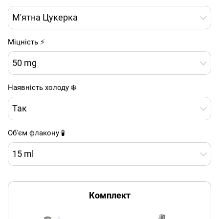
М'ятна Цукерка
Міцність ⚡
50 mg
Наявність холоду ❄️
Так
Об'єм флакону 🧪
15 ml
Комплект