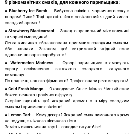
9 різноманітних смаків, для кожного парильщика:
● Blueberry Ice Bomb
– Вибухова свіжість чорничного соку з
льодом! Пили? Тоді вдихніть його освіжаючий ягідний кисло-
солодкий аромат!
● Strawberry Blackcurrant
– Занадто правильний мікс полуниці
та чорної смородини!
Легка кислинка збалансована приємним солодким смаком.
Або навпаки. Загалом, цей витриманий ягідний смак
однозначно варто спробувати!
● Watermelon Madness
– Суворі парильщики втамовують
спрагу освіжаючою затяжкою солодкого кавунного
лимонаду.
По пляшечці нашого фірмового? Професіонали рекомендують!
● Cold Fresh Mango
– Охолоджене. Спіле. Манго. Чистий смак
божественного тропічного фрукту.
Скоріше вдихніть цей яскравий аромат з в міру солодким
смаком і приємною свіжістю!
● Lemon Tart
– Кому десерт? Яскравий смак лимонного крему
на подушці з ніжного пісочного тіста.
Замість вишеньки на торті – солодке тягуче бізе!