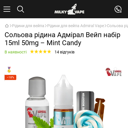
Рідини для вейпа
Рідини для вейпа Admiral Vape
Cольова рі
Cольова рідина Адмірал Вейп набір
15ml 50mg – Mint Candy
В наявності
14 відгуків
−18%