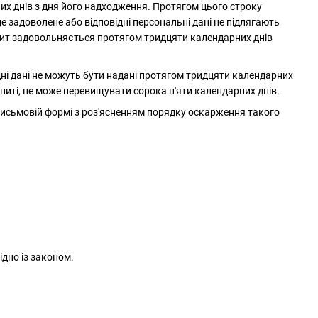
их днів з дня його надходження. Протягом цього строку
е задоволене або відповідні персональні дані не підлягають
апит задовольняється протягом тридцяти календарних днів
ідні дані не можуть бути надані протягом тридцяти календарних
питі, не може перевищувати сорока п'яти календарних днів.
 письмовій формі з роз'ясненням порядку оскарження такого
ідно із законом.