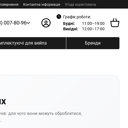
 повернення
Контактна інформація
Угода користувача
Графік роботи:
8) 007-80-96
Будні:
11:00–19:00
Вихідні:
12:00–17:00
мплектуючі для вейпа
Бренди
их
чів: для чого вони можуть оброблятися,
.