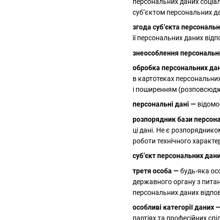
персональних даних соціаль
суб’єктом персональних да
згода суб’єкта персональ
її персональних даних відп
знеособлення персональн
обробка персональних да
в картотеках персональних
і поширенням (розповсюдже
персональні дані —
відомос
розпорядник бази персон
ці дані. Не є розпорядник
роботи технічного характе
суб’єкт персональних дан
третя особа —
будь-яка ос
державного органу з пита
персональних даних відпов
особливі категорії даних 
партіях та професійних спі