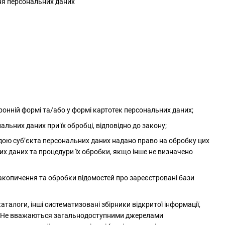
ння персональних даних
онній формі та/або у формі картотек персональних даних;
альних даних при їх обробці, відповідно до закону;
одою суб’єкта персональних даних надано право на обробку цих
их даних та процедури їх обробки, якщо інше не визначено
акопичення та обробки відомостей про зареєстровані бази
каталоги, інші систематизовані збірники відкритої інформації,
них. Не вважаються загальнодоступними джерелами