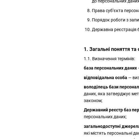
до персональних даних
Права суб’єкта персо
Порядок роботи з запи
Державна реєстрація 
1. Загальні поняття та
1.1. Визначення термінів:
база персональних даних
відповідальна особа
— виз
володілець бази персонал
даних, яка затверджує мет
законом;
Державний реєстр баз пе
персональних даних;
загальнодоступні джерел
які містять персональні д