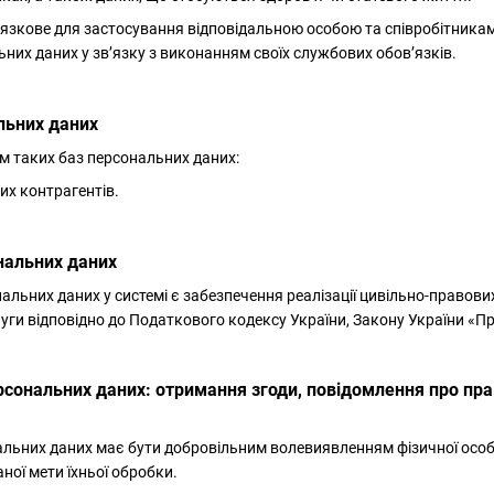
язкове для застосування відповідальною особою та співробітника
них даних у зв’язку з виконанням своїх службових обов’язків.
льних даних
м таких баз персональних даних:
их контрагентів.
нальних даних
альних даних у системі є забезпечення реалізації цивільно-правови
уги відповідно до Податкового кодексу України, Закону України «Про
рсональних даних: отримання згоди, повідомлення про прав
нальних даних має бути добровільним волевиявленням фізичної осо
ної мети їхньої обробки.