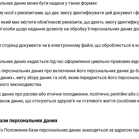
нальних даних може бути надана у таких формах:
 носії з реквізитами, що дає змогу ідентифікувати цей документ і ф
який має містити обов’язкові реквізити, що дають змогу ідентифік
ї особи щодо надання дозволу на обробку її персональних даних до
й сторінці документа чи в електронному файлі, що обробляється в 
нальних даних надається під час оформлення цивільно-правових від
а персональних даних про включення його персональних даних до б
даних», мету збору даних та осіб, яким передаються його персонал
нного законодавства.
даних про расове або етнічне походження, політичні, релігійні або 
також даних, що стосуються здоров’я чи статевого життя (особливі 
ази персональних даних
цього Положення бази персональних даних знаходяться за адресою п