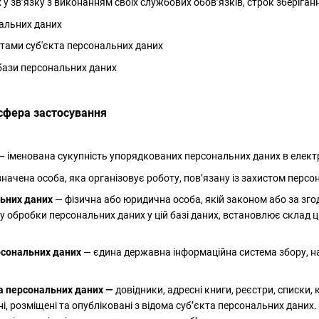
 у зв’язку з виконанням своїх службових обов’язків, строк зберіга
нальних даних
тами суб'єкта персональних даних
бази персональних даних
 сфера застосування
— іменована сукупність упорядкованих персональних даних в електр
начена особа, яка організовує роботу, пов’язану із захистом персон
ьних даних
— фізична або юридична особа, якій законом або за зг
у обробки персональних даних у цій базі даних, встановлює склад ц
рсональних даних
— єдина державна інформаційна система збору, н
а персональних даних —
довідники, адресні книги, реєстри, списки, 
ані, розміщені та опубліковані з відома суб’єкта персональних да