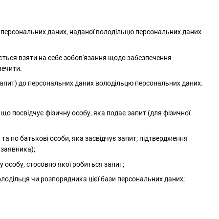
а персональних даних, наданої володільцю персональних даних
яється взяти на себе зобов'язання щодо забезпечення
печити.
 запит) до персональних даних володільцю персональних даних.
, що посвідчує фізичну особу, яка подає запит (для фізичної
 та по батькові особи, яка засвідчує запит; підтвердження
 заявника);
ну особу, стосовно якої робиться запит;
володільця чи розпорядника цієї бази персональних даних;