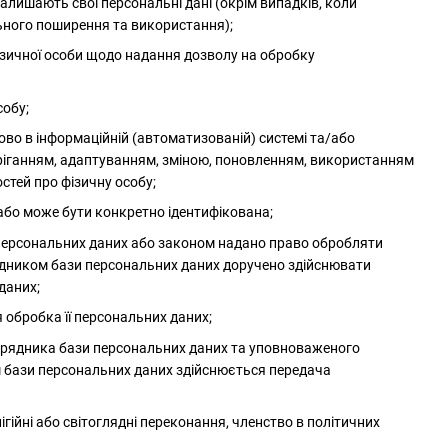
залишають свої персональні дані (окрім випадків, коли
льного поширення та використання);
зичної особи щодо надання дозволу на обробку
собу;
ково в інформаційній (автоматизованій) системі та/або
беріганням, адаптуванням, зміною, поновленням, використанням
тей про фізичну особу;
 або може бути конкретно ідентифікована;
 персональних даних або законом надано право обробляти
рядником бази персональних даних доручено здійснювати
даних;
 обробка її персональних даних;
порядника бази персональних даних та уповноваженого
м бази персональних даних здійснюється передача
ігійні або світоглядні переконання, членство в політичних