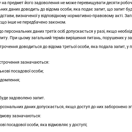
у на предмет його задоволення не може перевищувати десяти робоч
них даних доводить до відома особи, яка подає запит, що запит буд
ідстави, визначеної у відповідному нормативно-правовому акті. З
кщо інше не передбачено законом.
до персональних даних третіх осіб допускається у разі, якщо необх
питу. При цьому загальний термін вирішення питань, порушених у за
строчення доводиться до відома третьої особи, яка подала запит, у
ідстрочення зазначаються:
тькові посадової особи;
ідомлення;
буде задоволено запит.
персональних даних допускається, якщо доступ до них заборонено зг
відмову зазначаються:
кові посадової особи, яка відмовляє у доступі;