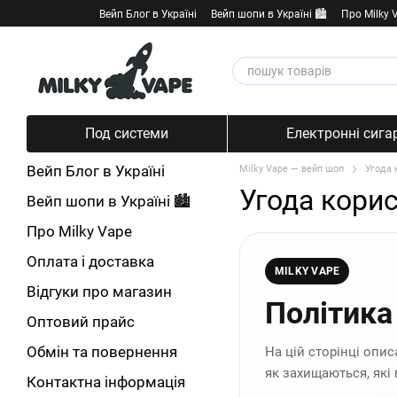
Перейти к основному контенту
Вейп Блог в Україні
Вейп шопи в Україні 🏙️
Про Milky 
Под системи
Електронні сига
Вейп Блог в Україні
Milky Vape — вейп шоп
Угода 
Угода кори
Вейп шопи в Україні 🏙️
Про Milky Vape
Оплата і доставка
MILKY VAPE
Відгуки про магазин
Політика
Оптовий прайс
Обмін та повернення
На цій сторінці опи
як захищаються, які
Контактна інформація