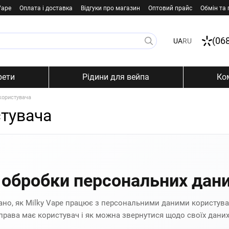
Vape
Оплата і доставка
Відгуки про магазин
Оптовий прайс
Обмін та
(06
UA
RU
рети
Рідини для вейпа
Ко
користувача
стувача
 обробки персональних дан
сано, як Milky Vape працює з персональними даними користува
 права має користувач і як можна звернутися щодо своїх даних