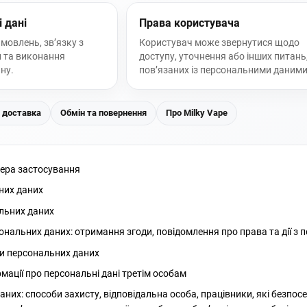
і дані
Права користувача
овлень, зв’язку з
Користувач може звернутися щодо
и та виконання
доступу, уточнення або інших питань
ну.
пов’язаних із персональними даними
і доставка
Обмін та повернення
Про Milky Vape
фера застосування
них даних
льних даних
нальних даних: отримання згоди, повідомлення про права та дії з
и персональних даних
мації про персональні дані третім особам
аних: способи захисту, відповідальна особа, працівники, які безп