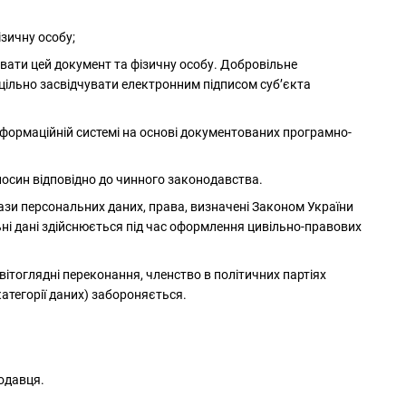
ізичну особу;
увати цей документ та фізичну особу. Добровільне
цільно засвідчувати електронним підписом суб’єкта
інформаційній системі на основі документованих програмно-
носин відповідно до чинного законодавства.
ази персональних даних, права, визначені Законом України
ьні дані здійснюється під час оформлення цивільно-правових
світоглядні переконання, членство в політичних партіях
категорії даних) забороняється.
родавця.