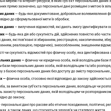
ні мережі та інтернет-ресурси, в яких суб’єкт персональних даних 
них прямо зазначено, що персональні дані розміщені з метою їх ві
них даних
— будь-яке документоване, добровільне волевиявлення фі
овідно до сформульованої мети їх обробки;
их даних
— вилучення відомостей, які дають змогу ідентифікувати о
них —
будь-яка дія або сукупність дій, здійснених повністю або част
 даних, які пов’язані зі збиранням, реєстрацією, накопиченням, з
нням, реалізацією, передачею), знеособленням, знищенням відомос
ті чи сукупність відомостей про фізичну особу, яка ідентифікована
альних даних —
фізична чи юридична особа, якій володільцем бази
ом бази персональних даних особа, якій володільцем та/або розпо
ру з базою персональних даних без доступу до змісту персональних 
их —
фізична особа, стосовно якої відповідно до закону здійснюється
оба, за винятком суб’єкта персональних даних, володільця чи роз
нь захисту персональних даних, якій володільцем чи розпоряднико
ідно до закону;
—
персональні дані про расове або етнічне походження, політичні, рел
лках, а також даних, що стосуються здоров’я чи статевого життя.