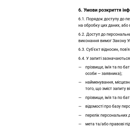
6. Умови розкриття інф
6.1. Порядок доступу до п
на обробку цих даних, або 
6.2. Доступ до персональн
виконання вимог Закону У
6.3. Суб'єкт відносин, по
6.4. У запиті зазначаються
прізвище, ім'я та по б
особи — заявника);
найменування, місцезна
того, що зміст запиту
прізвище, ім'я та по ба
відомості про базу пер
перелік персональних 
мета та/або правові пі