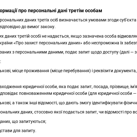
ормації про персональні дані третім особам
ерсональних даних третіх осіб визначається умовами згоди суб'єкт
відповідно до вимог закону.
их даних третій особі не надається, якщо зазначена особа відмовл
країни «Про захист персональних даних» або неспроможна їх забез
в'язаних з персональними даними, подає запит щодо доступу (далі —
:
атькові, місце проживання (місце перебування) і реквізити документа
ходження юридичної особи, яка подає запит, посада, прізвище, ім'я
 відповідає повноваженням юридичної особи (для юридичної особи —
тькові, а також інші відомості, що дають змогу ідентифікувати фізич
сональних даних, стосовно якої подається запит, чи відомості про 
даних, що запитуються;
дстави для запиту.