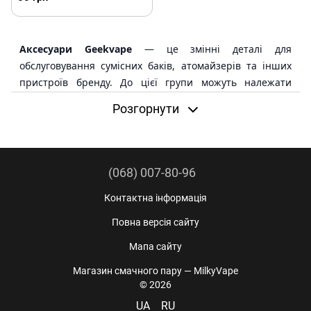
Аксесуари Geekvape
— це змінні деталі для
обслуговування сумісних баків, атомайзерів та інших
пристроїв бренду. До цієї групи можуть належати
запасні колби, готові бази з намоткою, адаптери,
Розгорнути
ущільнювачі та інші комплектуючі, які підбираються за
точною моделлю.
У Milky Vape представлені запчастини для двох
(068) 007-80-96
окремих платформ Geekvape: прозора колба для Zeus
RTA та готові змінні бази Eagle HBC на 0.2 і 0.3 Ом. Ці
Контактна інформація
товари не є універсальними й не призначені для
Повна версія сайту
сучасних pod-систем Sonder, Wenax або Aegis Q.
Мапа сайту
Магазин смачного пару — MilkyVape
© 2026
Колби та нагрівальні бази Geekvape потрібно вибирати за
UA
RU
повною назвою бака, конструкцією посадкового місця й