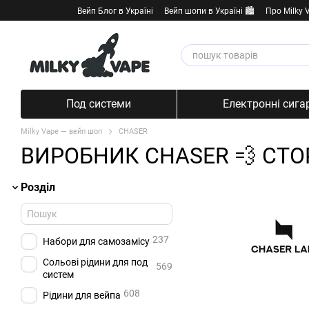
Перейти к основному контенту
Вейп Блог в Україні
Вейп шопи в Україні 🏙️
Про Milky 
Под системи
Електронні сига
Milky Vape — вейп шоп
CHASER
ВИРОБНИК CHASER 💨 СТОР
Розділ
237
Набори для самозамісу
Сольові рідини для под
569
систем
608
Рідини для вейпа