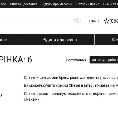
Vape
Оплата і доставка
Відгуки про магазин
Оптовий прайс
Обмін та
(06
UA
RU
рети
Рідини для вейпа
Ко
ІНКА: 6
за популярніст
Сортування:
Chaser – це відомий бренд рідин для вейпінгу, що проп
Ви можете купити жижки Chaser в інтернет-магазині Mi
Chaser також пропонує можливість створення самоз
смаками.