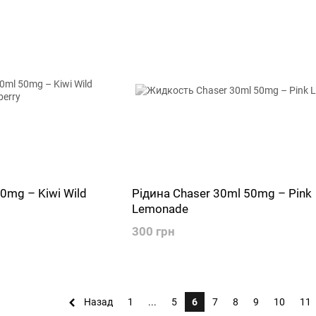
0mg – Kiwi Wild
Рідина Chaser 30ml 50mg – Pink
Lemonade
300 грн
Назад
1
...
5
6
7
8
9
10
11