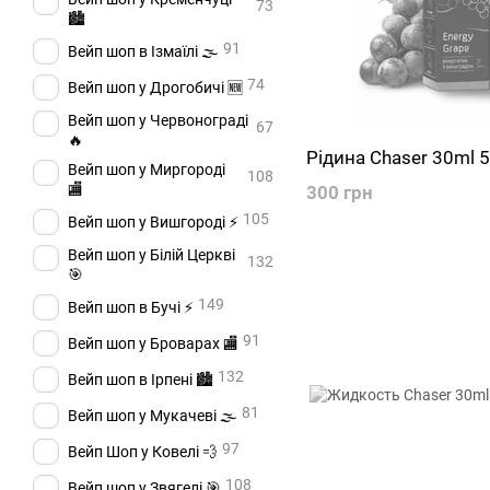
73
🏙️
91
Вейп шоп в Ізмаїлі 🌫️
74
Вейп шоп у Дрогобичі 🆕
Вейп шоп у Червонограді
67
🔥
Рідина Chaser 30ml 
Вейп шоп у Миргороді
108
🏬
300 грн
105
Вейп шоп у Вишгороді ⚡
Вейп шоп у Білій Церкві
132
🎯
149
Вейп шоп в Бучі ⚡
91
Вейп шоп у Броварах 🏬
132
Вейп шоп в Ірпені 🏙️
81
Вейп шоп у Мукачеві 🌫️
97
Вейп Шоп у Ковелі 💨
108
Вейп шоп у Звягелі 🎯