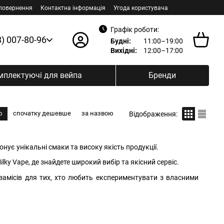
 повернення
Контактна інформація
Угода користувача
Графік роботи:
8) 007-80-96
Будні:
11:00–19:00
Вихідні:
12:00–17:00
мплектуючі для вейпа
Бренди
ю
спочатку дешевше
за назвою
Відображення:
онує унікальні смаки та високу якість продукції.
lky Vape, де знайдете широкий вибір та якісний сервіс.
амісів для тих, хто любить експериментувати з власними