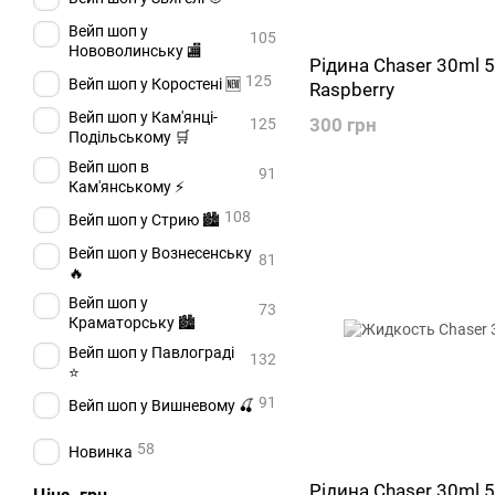
Вейп шоп у
105
Нововолинську 🏬
Рідина Chaser 30ml 5
125
Вейп шоп у Коростені 🆕
Raspberry
Вейп шоп у Кам'янці-
300 грн
125
Подільському 🛒
Вейп шоп в
91
Кам'янському ⚡
108
Вейп шоп у Стрию 🏙️
Вейп шоп у Вознесенську
81
🔥
Вейп шоп у
73
Краматорську 🏙️
Вейп шоп у Павлограді
132
⭐
91
Вейп шоп у Вишневому 🍒
58
Новинка
Рідина Chaser 30ml