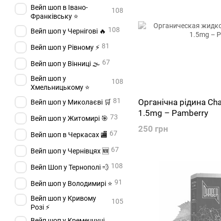
Вейп шоп в Івано-
108
Франківську ⭐
108
Вейп шоп у Чернігові 🔥
81
Вейп шоп у Рівному ⚡
67
Вейп шоп у Вінниці 🌫️
Вейп шоп у
108
Хмельницькому ⭐
81
Органічна рідина Cha
Вейп шоп у Миколаєві 🛒
1.5mg – Pamberry
73
Вейп шоп у Житомирі 🎯
250 грн
67
Вейп шоп в Черкасах 🏬
67
Вейп шоп у Чернівцях 🆕
108
Вейп Шоп у Тернополі 💨
91
Вейп шоп у Володимирі ⭐
Вейп шоп у Кривому
105
Розі ⚡
Вейп шоп у Кременчуці