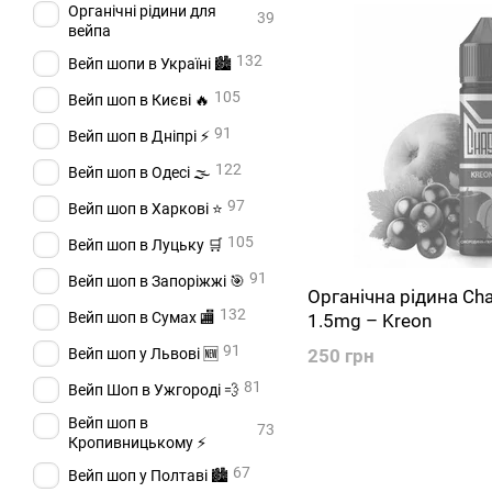
Органічні рідини для
39
вейпа
132
Вейп шопи в Україні 🏙️
105
Вейп шоп в Києві 🔥
91
Вейп шоп в Дніпрі ⚡
122
Вейп шоп в Одесі 🌫️
97
Вейп шоп в Харкові ⭐
105
Вейп шоп в Луцьку 🛒
91
Вейп шоп в Запоріжжі 🎯
Органічна рідина Cha
132
Вейп шоп в Сумах 🏬
1.5mg – Kreon
91
Вейп шоп у Львові 🆕
250 грн
81
Вейп Шоп в Ужгороді 💨
Вейп шоп в
73
Кропивницькому ⚡
67
Вейп шоп у Полтаві 🏙️