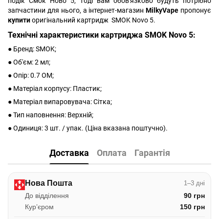
подік Смок Ново 5, тоді вам обов'язково будуть потрібно
запчастини для нього, а інтернет-магазин
MilkyVape
пропонує
купити
оригінальний картридж SMOK Novo 5.
Технічні характеристики картриджа SMOK Novo 5:
● Бренд: SMOK;
● Об'єм: 2 мл;
● Опір: 0.7 ОМ;
● Матеріал корпусу: Пластик;
● Матеріал випаровувача: Сітка;
● Тип наповнення: Верхній;
● Одиниця: 3 шт. / упак. (Ціна вказана поштучно).
Доставка
Оплата
Гарантія
Нова Пошта
1–3 дні
До відділення
90 грн
Курʼєром
150 грн