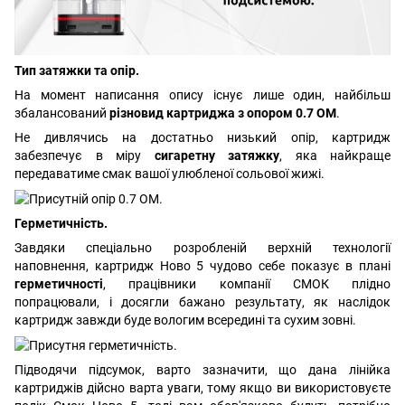
Тип затяжки та опір.
На момент написання опису існує лише один, найбільш
збалансований
різновид картриджа з опором 0.7 ОМ
.
Не дивлячись на достатньо низький опір, картридж
забезпечує в міру
сигаретну затяжку
, яка найкраще
передаватиме смак вашої улюбленої сольової жижі.
Герметичність.
Завдяки спеціально розробленій верхній технології
наповнення, картридж Ново 5 чудово себе показує в плані
герметичності
, працівники компанії СМОК плідно
попрацювали, і досягли бажано результату, як наслідок
картридж завжди буде вологим всередині та сухим зовні.
Підводячи підсумок, варто зазначити, що дана лінійка
картриджів дійсно варта уваги, тому якщо ви використовуєте