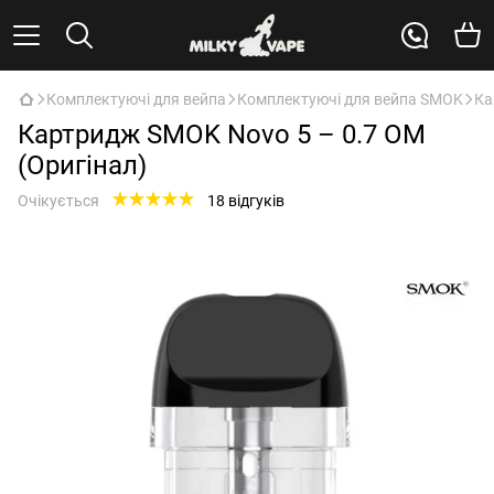
Комплектуючі для вейпа
Комплектуючі для вейпа SMOK
Ка
Картридж SMOK Novo 5 – 0.7 ОМ
(Оригінал)
Очікується
18 відгуків