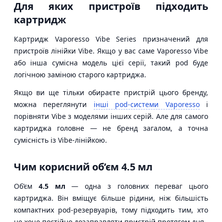
Для яких пристроїв підходить
картридж
Картридж Vaporesso Vibe Series призначений для
пристроїв лінійки Vibe. Якщо у вас саме Vaporesso Vibe
або інша сумісна модель цієї серії, такий pod буде
логічною заміною старого картриджа.
Якщо ви ще тільки обираєте пристрій цього бренду,
можна переглянути
інші pod-системи Vaporesso
і
порівняти Vibe з моделями інших серій. Але для самого
картриджа головне — не бренд загалом, а точна
сумісність із Vibe-лінійкою.
Чим корисний об’єм 4.5 мл
Об’єм
4.5 мл
— одна з головних переваг цього
картриджа. Він вміщує більше рідини, ніж більшість
компактних pod-резервуарів, тому підходить тим, хто
не хоче постійно дозаправляти пристрій протягом дня.