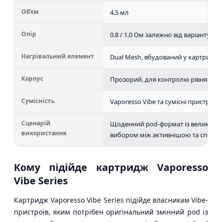
Об’єм
4.5 мл
Опір
0.8 / 1.0 Ом залежно від варіанту
Нагрівальний елемент
Dual Mesh, вбудований у картридж
Корпус
Прозорий, для контролю рівня рід
Сумісність
Vaporesso Vibe та сумісні пристрої Vi
Сценарій
Щоденний pod-формат із великим р
використання
вибором між активнішою та спокі
Кому підійде картридж Vaporesso
Vibe Series
Картридж Vaporesso Vibe Series підійде власникам Vibe-
пристроїв, яким потрібен оригінальний змінний pod із