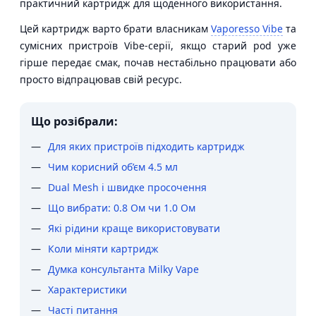
практичний картридж для щоденного використання.
Цей картридж варто брати власникам
Vaporesso Vibe
та
сумісних пристроїв Vibe-серії, якщо старий pod уже
гірше передає смак, почав нестабільно працювати або
просто відпрацював свій ресурс.
Що розібрали:
Для яких пристроїв підходить картридж
Чим корисний об’єм 4.5 мл
Dual Mesh і швидке просочення
Що вибрати: 0.8 Ом чи 1.0 Ом
Які рідини краще використовувати
Коли міняти картридж
Думка консультанта Milky Vape
Характеристики
Часті питання