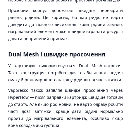
Прозорий корпус допомагає швидше перевірити
рівень рідини. Це корисно, бо картридж не варто
доводити до повного висихання: коли рідини замало,
нагрівальний елемент може швидше втрачати ресурс і
давати неприємний присмак.
Dual Mesh і швидке просочення
У картриджі використовується Dual Mesh-нагрівач.
Така конструкція потрібна для стабільнішої подачі
смаку й рівномірнішого нагріву рідини під час затяжки.
Vaporesso також заявляє швидке просочення через
HyperFlow — після заправки картридж швидше готовий
до старту. Але якщо pod новий, не варто одразу робити
часті довгі затяжки: краще дати рідині нормально
пройти до нагрівального елемента, особливо якщо
вона солодка або густіша.