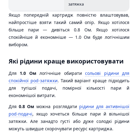
затяжка
Якщо попередній картридж повністю влаштовував,
найпростіше взяти такий самий опір. Якщо хотілося
більше пари — дивіться 0.8 Ом. Якщо хотілося
спокійніше й економніше — 1.0 Ом буде логічнішим
вибором.
Які рідини краще використовувати
Для
1.0 Ом
логічніше обирати
сольові рідини для
спокійної pod-затяжки
. Такий варіант краще підходить
для тугішої подачі, помірної кількості пари й
економнішої витрати.
Для
0.8 Ом
можна розглядати
рідини для активнішої
pod-подачі
, якщо хочеться більше пари й вільнішої
затяжки. Але занадто густі або дуже солодкі рідини
можуть швидше скорочувати ресурс картриджа.