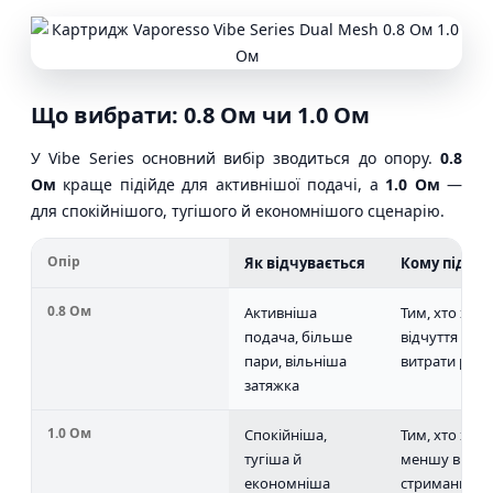
Що вибрати: 0.8 Ом чи 1.0 Ом
У Vibe Series основний вибір зводиться до опору.
0.8
Ом
краще підійде для активнішої подачі, а
1.0 Ом
—
для спокійнішого, тугішого й економнішого сценарію.
Опір
Як відчувається
Кому підійд
0.8 Ом
Активніша
Тим, хто хоч
подача, більше
відчуття сма
пари, вільніша
витрати ріди
затяжка
1.0 Ом
Спокійніша,
Тим, хто хоч
тугіша й
меншу витрат
економніша
стриманий p