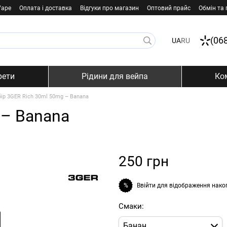
Vape
Оплата і доставка
Відгуки про магазин
Оптовий прайс
Обмін та
(06
UA
RU
рети
Рідини для вейпа
Ко
ір 3GER Rich 30ml 50mg – Banana
 – Banana
250 грн
Ввійти
для відображення нако
%
Смаки:
Банан