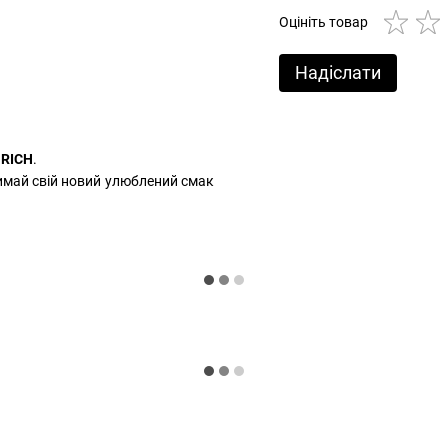
Оцініть товар
Надіслати
 RICH
.
имай свій новий улюблений смак