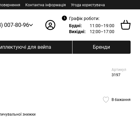
 повернення
Контактна інформація
Угода користувача
Графік роботи:
8) 007-80-96
Будні:
11:00–19:00
Вихідні:
12:00–17:00
мплектуючі для вейпа
Бренди
Артикул
3197
В бажання
пичувальної знижки