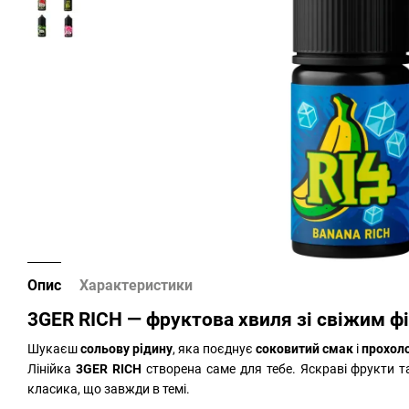
Опис
Характеристики
3GER RICH — фруктова хвиля зі свіжим фі
Шукаєш
сольову рідину
, яка поєднує
соковитий смак
і
прохоло
Лінійка
3GER RICH
створена саме для тебе. Яскраві фрукти 
класика, що завжди в темі.