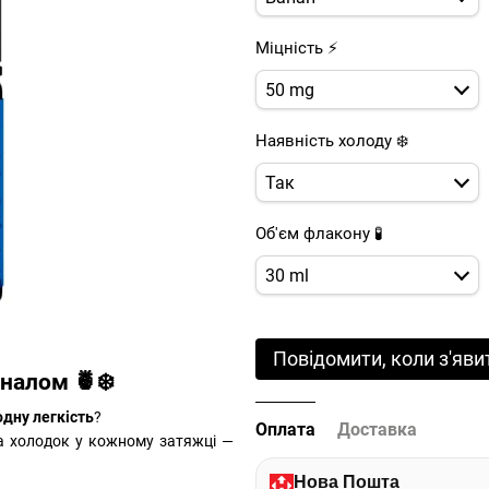
Міцність ⚡
50 mg
Наявність холоду ❄️
Так
Об'єм флакону 🧪
30 ml
Повідомити, коли з'яви
налом 🍍❄️
дну легкість
?
Оплата
Доставка
та холодок у кожному затяжці —
Нова Пошта