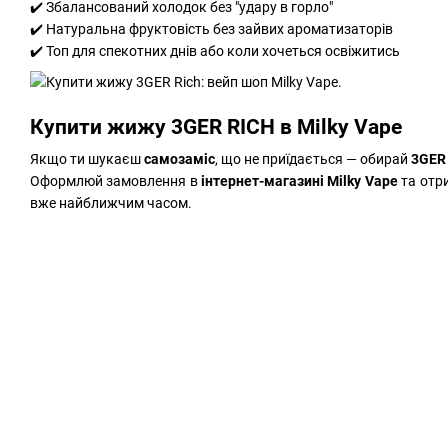
✔️ Збалансований холодок без "удару в горло"
✔️ Натуральна фруктовість без зайвих ароматизаторів
✔️ Топ для спекотних днів або коли хочеться освіжитись
Купити жижу 3GER RICH в Milky Vape
Якщо ти шукаєш
самозаміс
, що не приїдається — обирай
3GER
Оформлюй замовлення в
інтернет-магазині Milky Vape
та отр
вже найближчим часом.