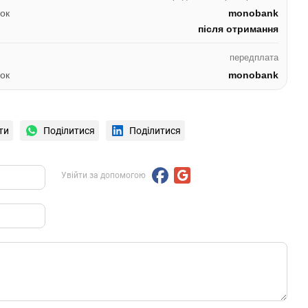
ок
monobank
після отримання
передплата
ок
monobank
ти
Поділитися
Поділитися
Увійти за допомогою