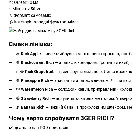
📦 Обʼєм: 30 мл
⚡ Міцність: 50 мг
💧 Формат: самозаміс
🧊 Категорія: холодні фруктові мікси
Смаки лінійки:
🍏
Rich Apple
— зелене яблуко з ментоловою прохолодою. С
🍍
Blackcurrant Rich
— ананас із холодком. Тропічний вайб,
🍊🍓
Rich Grapefruit
— грейпфрут із малиною. Легка кислинк
🍍
Pineapple Rich
— класичний ананас з льодом. Літній настр
🍉
Watermelon Rich
— солодкий кавун, приправлений холодк
🍓
Strawberry Rich
— полуниця, освіжена ментолом. Універс
🍌
Banana Rich
— ніжний банан з прохолодним шлейфом. Нез
Чому варто спробувати 3GER RICH?
✔️ Ідеально для POD-пристроїв