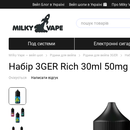
Перейти к основному контенту
Вейп Блог в Україні
Вейп шопи в Україні 🏙️
Про Milky 
Под системи
Електронні сига
Milky Vape — вейп шоп
Рідини для вейпа
Рідини для вейпа 3GER
Наб
Набір 3GER Rich 30ml 50mg
Очікується
Написати відгук