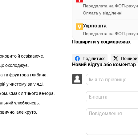
Передплата на ФОП-рахун
Оплата у відділенні
Укрпошта
Передплата на ФОП-рахун
Поширити у соцмережах
оковито й освіжаюче.
Поділитися
Пошири
Новий відгук або коментар
 що охолоджує.
а та фруктова глибина.
ій у чистому вигляді.
ом. Смак літнього вечора.
альний улюбленець.
вично, але круто.