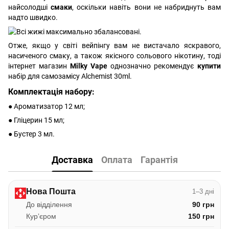
найсолодші
смаки
, оскільки навіть вони не набриднуть вам
надто швидко.
Отже, якщо у світі вейпінгу вам не вистачало яскравого,
насиченого смаку, а також якісного сольового нікотину, тоді
інтернет магазин
Milky Vape
однозначно рекомендує
купити
набір для самозамісу Alchemist 30ml.
Комплектація набору:
● Ароматизатор 12 мл;
● Гліцерин 15 мл;
● Бустер 3 мл.
Доставка
Оплата
Гарантія
Нова Пошта
1–3 дні
До відділення
90 грн
Курʼєром
150 грн