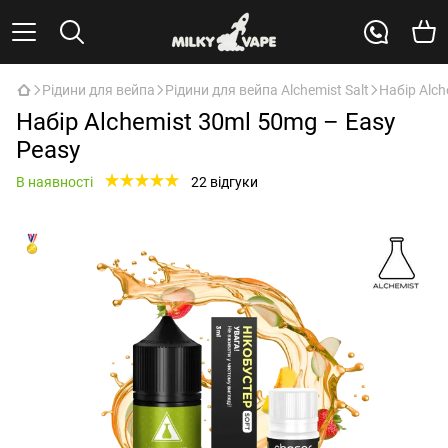
Рідини для вейпа
Рідини для вейпа Alchemist Salt
Набір Alch
Набір Alchemist 30ml 50mg – Easy
Peasy
В наявності
22 відгуки