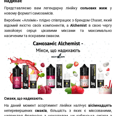
надихає
Представляємо вам легендарну лінійку
сольових жиж
у
новому форматі самозамісів.
Виробник «Алхімік» плідно співпрацює з брендом Chaser, який
відомий якістю своїх компонентів, а
Alchemist
в свою чергу
завойовує серця цікавими міксами та максимально
насиченим та яскравим смаком.
Смаки, що надихають.
На даний момент асортимент лінійки налічує
вісімнадцять
неперевершених
смаків
, більшість з яких є міксованими,
наприклад фрапучіно з шоколадом, чи кубинська сигара з