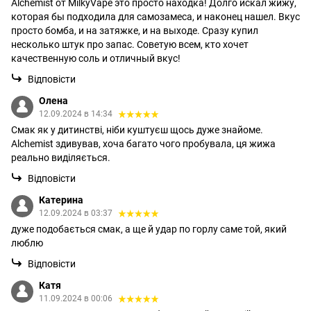
Alchemist от MilkyVape это просто находка! Долго искал жижу,
которая бы подходила для самозамеса, и наконец нашел. Вкус
просто бомба, и на затяжке, и на выходе. Сразу купил
несколько штук про запас. Советую всем, кто хочет
качественную соль и отличный вкус!
Відповісти
Олена
12.09.2024 в 14:34
Смак як у дитинстві, ніби куштуєш щось дуже знайоме.
Alchemist здивував, хоча багато чого пробувала, ця жижа
реально виділяється.
Відповісти
Катерина
12.09.2024 в 03:37
дуже подобається смак, а ще й удар по горлу саме той, який
люблю
Відповісти
Катя
11.09.2024 в 00:06