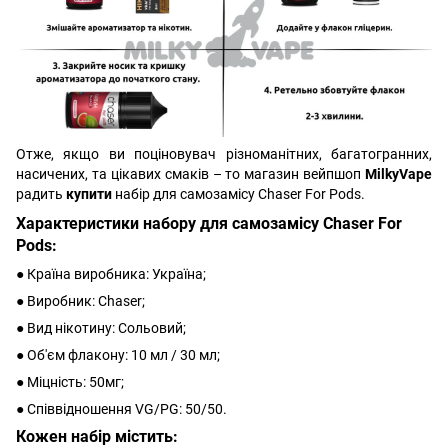
Отже, якщо ви поціновувач різноманітних, багатогранних,
насичених, та цікавих смаків – то магазин вейпшоп
MilkyVape
радить
купити
набір для самозамісу Chaser For Pods.
Характеристики набору для самозамісу Chaser For
Pods:
● Країна виробника: Україна;
● Виробник: Chaser;
● Вид нікотину: Сольовий;
● Об'єм флакону: 10 мл / 30 мл;
● Міцність: 50мг;
● Співвідношення VG/PG: 50/50.
Кожен набір містить: