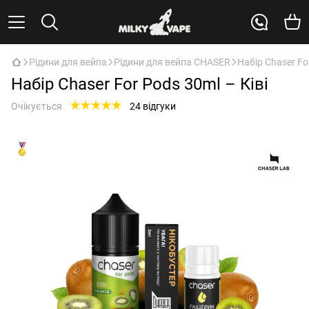
Рідини для вейпа
Рідини для вейпа CHASER
Набір Chaser Fo
Набір Chaser For Pods 30ml – Ківі
Очікується
24 відгуки