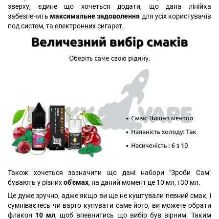
зверху, єдине що хочеться додати, що дана лінійка
забезпечить
максимальне задоволення
для усіх користувачів
под систем, та електронних сигарет.
Також хочеться зазначити що дані набори "Зроби Сам"
бувають у різних
об'ємах
, на даний момент це 10 мл, і 30 мл.
Це дуже зручно, адже якщо ви ще не куштували певний смак, і
сумніваєтесь чи варто купувати саме його, ви можете обрати
флакон
10 мл
, щоб впевнитись що вибір був вірним. Таким