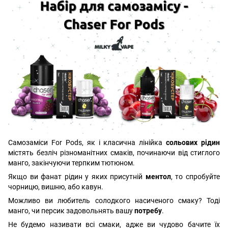
Самозаміси For Pods, як і класична лінійка
сольових рідин
містять безліч різноманітних смаків, починаючи від стиглого
манго, закінчуючи терпким тютюном.
Якщо ви фанат рідин у яких присутній
ментол
, то спробуйте
чорницю, вишню, або кавун.
Можливо ви любитель солодкого насиченого смаку? Тоді
манго, чи персик задовольнять вашу
потребу
.
Не будемо називати всі смаки, адже ви чудово бачите їх