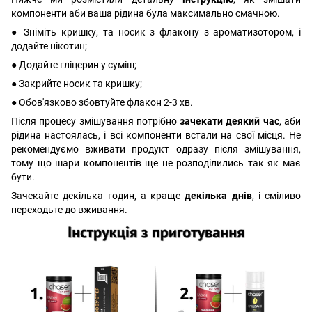
компоненти аби ваша рідина була максимально смачною.
● Зніміть кришку, та носик з флакону з ароматизотором, і
додайте нікотин;
● Додайте гліцерин у суміш;
● Закрийте носик та кришку;
● Обов'язково збовтуйте флакон 2-3 хв.
Після процесу змішування потрібно
зачекати деякий час
, аби
рідина настоялась, і всі компоненти встали на свої місця. Не
рекомендуємо вживати продукт одразу після змішування,
тому що шари компонентів ще не розподілились так як має
бути.
Зачекайте декілька годин, а краще
декілька днів
, і сміливо
переходьте до вживання.