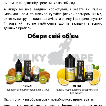
чином ви швидше підберете смаки на свій лад.
А якщо ви вже заядлий користувач, і знаєте які смаки
імпонують вам, то сміливо купуйте флакон розміром
30 мл
,
адже дуже зручно один раз змішати рідину, і використовувати
її тривалий час не турбуючись що на залишку є всього
декілька крапель.
Після того як ви обрали смак, потрібно його
приготувати
.
Нижче ми розмістили детальну
інструкцію
, як змішати