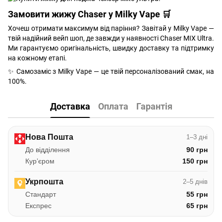
Замовити жижу Chaser у Milky Vape 🛒
Хочеш отримати максимум від паріння? Завітай у Milky Vape —
твій надійний вейп шоп, де завжди у наявності Chaser MIX Ultra.
Ми гарантуємо оригінальність, швидку доставку та підтримку
на кожному етапі.
✨ Самозаміс з Milky Vape — це твій персоналізований смак, на
100%.
Доставка
Оплата
Гарантія
Нова Пошта
1–3 дні
До відділення
90 грн
Курʼєром
150 грн
Укрпошта
2–5 днів
Стандарт
55 грн
Експрес
65 грн