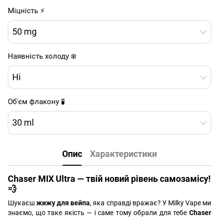
Міцність ⚡
50 mg
Наявність холоду ❄️
Ні
Об'єм флакону 🧪
30 ml
Опис
Характеристики
Chaser MIX Ultra — твій новий рівень самозамісу!
💨
Шукаєш
жижу для вейпа
, яка справді вражає? У Milky Vape ми
знаємо, що таке якість — і саме тому обрали для тебе
Chaser