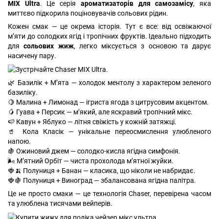
MIX Ultra
. Це серія
ароматизаторів для самозамісу
, яка
миттєво підкорила поціновувачів сольових рідин.
Кожен смак — це окрема історія. Тут є все: від освіжаючої
м’яти до солодких ягід і тропічних фруктів. Ідеально підходить
для
сольових жиж
, легко міксується з основою та дарує
насичену пару.
🌿 Базилік + М’ята — холодок ментолу з характером зеленого
базиліку.
🍋 Малина + Лимонад — ігриста ягода з цитрусовим акцентом.
🥭 Гуава + Персик — м’який, але яскравий тропічний мікс.
🍉 Кавун + Яблуко — літня свіжість у кожній затяжці.
🥤 Кола Класік — унікальне переосмислення улюбленого
напою.
🍇 Ожиновий джем — солодко-кисла ягідна симфонія.
🌬️ М’ятний Орбіт — чиста прохолода м’ятної жуйки.
🍓🍌 Полуниця + Банан — класика, що ніколи не набридає.
🍓🍇 Полуниця + Виноград — збалансована ягідна палітра.
Це не просто смаки — це технологія Chaser, перевірена часом
та улюблена тисячами вейперів.