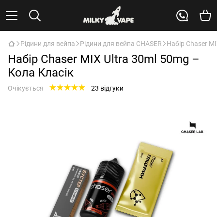
Рідини для вейпа
Рідини для вейпа CHASER
Набір Chaser MI
Набір Chaser MIX Ultra 30ml 50mg –
Кола Класік
Очікується
23 відгуки