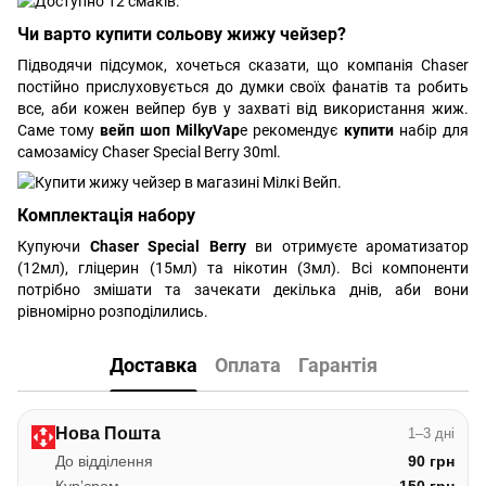
Чи варто купити сольову жижу чейзер?
Підводячи підсумок, хочеться сказати, що компанія Chaser
постійно прислуховується до думки своїх фанатів та робить
все, аби кожен вейпер був у захваті від використання жиж.
Саме тому
вейп шоп MilkyVap
e рекомендує
купити
набір для
самозамісу Chaser Special Berry 30ml.
Комплектація набору
Купуючи
Chaser Special Berry
ви отримуєте ароматизатор
(12мл), гліцерин (15мл) та нікотин (3мл). Всі компоненти
потрібно змішати та зачекати декілька днів, аби вони
рівномірно розподілились.
Доставка
Оплата
Гарантія
Нова Пошта
1–3 дні
До відділення
90 грн
Курʼєром
150 грн