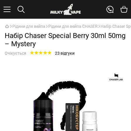
Рідини для вейпа
Рідини для вейпа CHASER
Набір Chaser Sp
Набір Chaser Special Berry 30ml 50mg
– Mystery
Очікується
23 відгуки