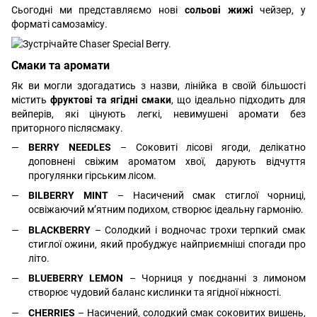
Сьогодні ми представляємо нові
сольові жижі
чейзер, у
форматі самозамісу.
Смаки та аромати
Як ви могли здогадатись з назви, лінійка в своїй більшості
містить
фруктові та ягідні смаки
, що ідеально підходить для
вейперів, які цінують легкі, невимушені аромати без
приторного післясмаку.
BERRY NEEDLES
– Соковиті лісові ягоди, делікатно
доповнені свіжим ароматом хвої, дарують відчуття
прогулянки гірським лісом.
BILBERRY MINT
– Насичений смак стиглої чорниці,
освіжаючий м’ятним подихом, створює ідеальну гармонію.
BLACKBERRY
– Солодкий і водночас трохи терпкий смак
стиглої ожини, який пробуджує найприємніші спогади про
літо.
BLUEBERRY LEMON
– Чорниця у поєднанні з лимоном
створює чудовий баланс кислинки та ягідної ніжності.
CHERRIES
– Насичений, солодкий смак соковитих вишень,