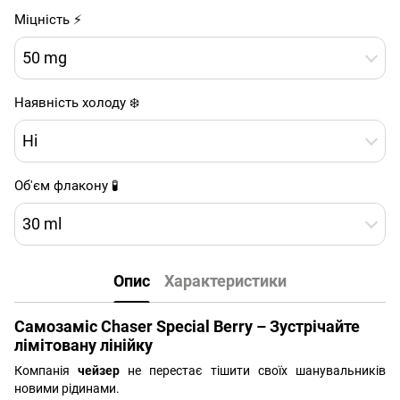
Міцність ⚡
50 mg
Наявність холоду ❄️
Ні
Об'єм флакону 🧪
30 ml
Опис
Характеристики
Самозаміс Chaser Special Berry – Зустрічайте
лімітовану лінійку
Компанія
чейзер
не перестає тішити своїх шанувальників
новими рідинами.