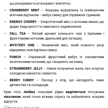
що розкривається яскраво і апетитно.
CRANBERRY MINT
– Яскрава журавлина із освіжаючим
м’ятним відтінком – вибух смаку для справжніх гурманів.
ENERGY CHERRY
– Енергетичний мікс з нотками вишні, що
додає бадьорості та смакового задоволення.
FALL TEA
– Теплий аромат осіннього чаю з пряними і
фруктовими нотками, ідеальний для затишку.
MYSTERY ONE
– Таємничий мікс, який кожного разу
відкриває нові відтінки смаку.
PUNCH
– Справжній фруктовий вибух із соковитими
екзотичними нотками, що танцюють на язику.
STRAWBERRY JELLY
– Ніжне полуничне желе, яке огортає
солодкою ніжністю і свіжістю.
BERRY CANDY
– Ласощі з ягід, що нагадують смак
дитинства та солодощів.
Крім того,
лінійка
сольових рідин
виділяється
потужним
нікотином
, який точно втамує спрагу та забезпечить яскраві
відчуття.