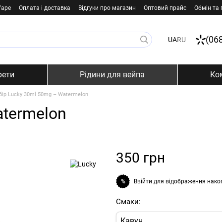
Vape
Оплата і доставка
Відгуки про магазин
Оптовий прайс
Обмін та
(06
UA
RU
рети
Рідини для вейпа
Ко
бір Lucky 30ml 50mg – Watermelon
atermelon
350 грн
Ввійти
для відображення нако
%
Смаки:
Кавун