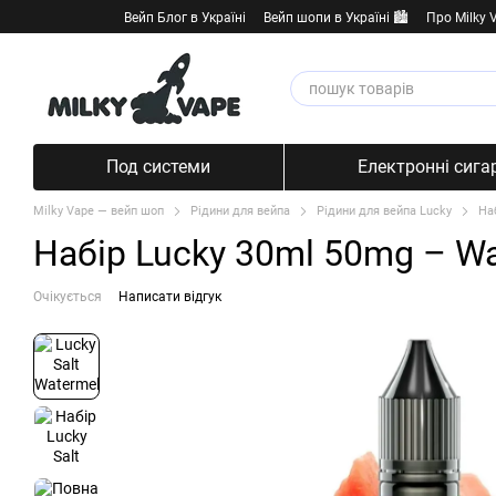
Перейти к основному контенту
Вейп Блог в Україні
Вейп шопи в Україні 🏙️
Про Milky 
Под системи
Електронні сига
Milky Vape — вейп шоп
Рідини для вейпа
Рідини для вейпа Lucky
На
Набір Lucky 30ml 50mg – W
Очікується
Написати відгук