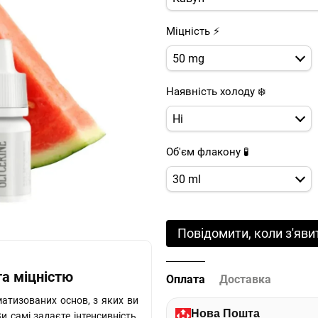
Міцність ⚡
50 mg
Наявність холоду ❄️
Ні
Об'єм флакону 🧪
30 ml
Повідомити, коли з'яви
та міцністю
Оплата
Доставка
матизованих основ, з яких ви
Нова Пошта
Ви самі задаєте інтенсивність,