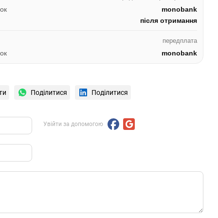
ок
monobank
після отримання
передплата
ок
monobank
ти
Поділитися
Поділитися
Увійти за допомогою