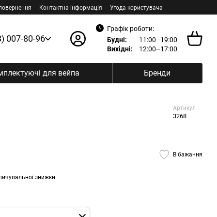
 повернення
Контактна інформація
Угода користувача
Графік роботи:
8) 007-80-96
Будні:
11:00–19:00
Вихідні:
12:00–17:00
мплектуючі для вейпа
Бренди
Артикул
3268
В бажання
пичувальної знижки