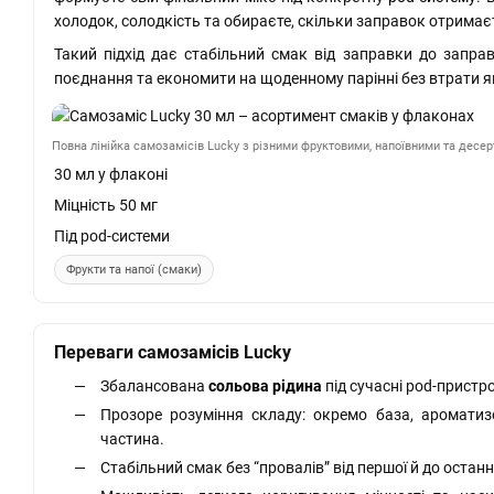
холодок, солодкість та обираєте, скільки заправок отримає
Такий підхід дає стабільний смак від заправки до заправ
поєднання та економити на щоденному парінні без втрати як
Повна лінійка самозамісів Lucky з різними фруктовими, напоївними та десе
30 мл у флаконі
Міцність 50 мг
Під pod-системи
Фрукти та напої (смаки)
Переваги самозамісів Lucky
Збалансована
сольова рідина
під сучасні pod-пристро
Прозоре розуміння складу: окремо база, ароматиз
частина.
Стабільний смак без “провалів” від першої й до оста