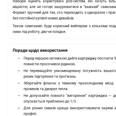
Набори оцінять користувачі pod-систем, які хочуть бі
міцністю, але не готові занурюватися в “важкий” самозам
Формат зручний для тих, хто переходить з одноразок і праг
без постійної купівлі нових девайсів.
Також самозаміс буде корисний вейперам з кількома под
смак під роботу, дім чи поїздки.
Поради щодо використання
Перед першою затяжкою дайте
картриджу
постояти 5
повністю просочився рідиною.
Не перевищуйте рекомендовану потужність вашог
ризик підгоряння та протікань.
Зберігайте флакон у темному прохолодному місці,
променів та джерел тепла.
Не допускайте повного “вигоряння” картриджа — до
опускається приблизно до 1/3.
Для різних смаків краще використовувати окремі 
профілі.