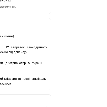
і оформлення.
й нікотин)
 8–12 заправок стандартного
ежно від девайсу)
ний дистриб’ютор в Україні —
й гліцерин та пропіленгліколь,
изатори