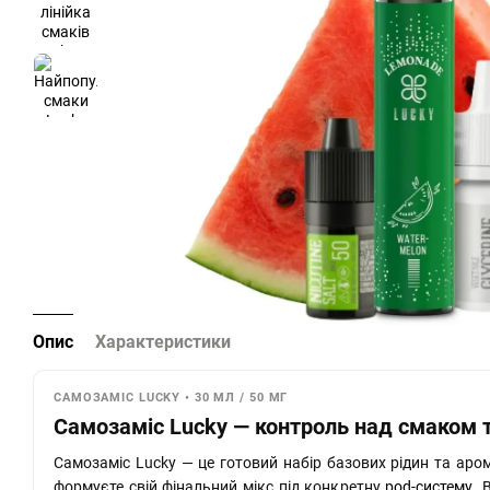
Опис
Характеристики
САМОЗАМІС LUCKY • 30 МЛ / 50 МГ
Самозаміс Lucky — контроль над смаком 
Самозаміс Lucky — це готовий набір базових рідин та аро
формуєте свій фінальний мікс під конкретну
pod-систему
. 