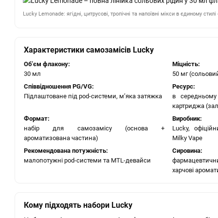
Lucky Lemonade: ягідні, цитрусові, тропічні та напоївні мікси в єдиному стил
Характеристики самозамісів Lucky
Об’єм флакону:
Міцність:
30 мл
50 мг (сольови
Співвідношення PG/VG:
Ресурс:
Підлаштоване під pod-системи, м’яка затяжка
в середньому
картриджа (зал
Формат:
Виробник:
набір для самозамісу (основа +
Lucky, офіцій
ароматизована частина)
Milky Vape
Рекомендована потужність:
Сировина:
малопотужні pod-системи та MTL-девайси
фармацевтични
харчові аромат
Кому підходять набори Lucky