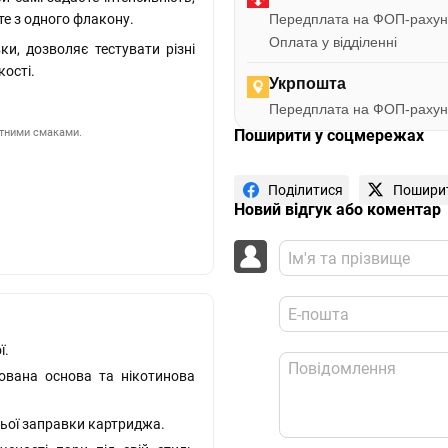
те з одного флакону.
Передплата на ФОП-рахун
Оплата у відділенні
ки, дозволяє тестувати різні
ості.
Укрпошта
Передплата на ФОП-рахун
ртними смаками.
Поширити у соцмережах
Поділитися
Пошири
Новий відгук або коментар
ї.
ована основа та нікотинова
нньої заправки картриджа.