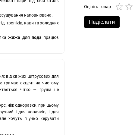
ченості пари під свій стиль
Оцініть товар
пересушування наповнювача.
Надіслати
ід, тропіків, кави та холодних
 яка
жижа для пода
працює
ня: від свіжих цитрусових для
ик тримає акцент на чистому
итається чітко — груша не
урс, ніж одноразки, при цьому
учний і для новачків, і для
 але хочуть гнучко керувати