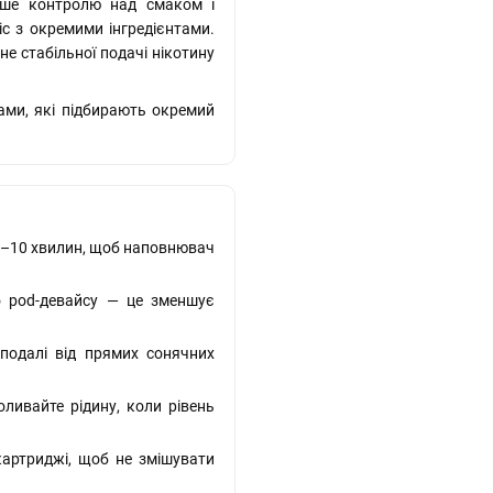
льше контролю над смаком і
іс з окремими інгредієнтами.
не стабільної подачі нікотину
ами, які підбирають окремий
–10 хвилин, щоб наповнювач
о pod-девайсу — це зменшує
 подалі від прямих сонячних
ливайте рідину, коли рівень
картриджі, щоб не змішувати