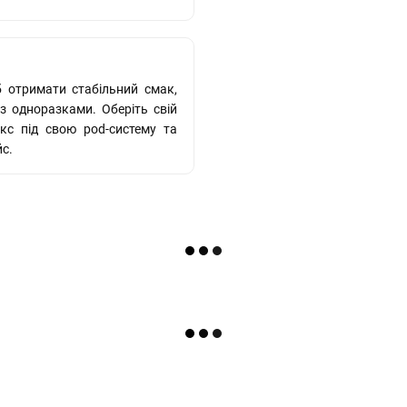
 отримати стабільний смак,
з одноразками. Оберіть свій
ікс під свою pod-систему та
с.