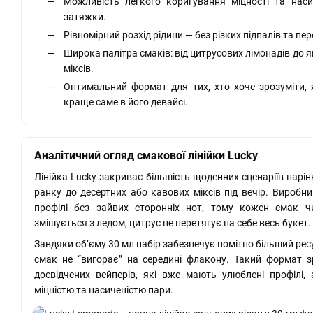
Можливість легкого коригування міцності та наси
затяжки.
Рівномірний розхід рідини — без різких підпалів та 
Широка палітра смаків: від цитрусових лімонадів до яг
міксів.
Оптимальний формат для тих, хто хоче зрозуміти,
краще саме в його девайсі.
Аналітичний огляд смакової лінійки Lucky
Лінійка Lucky закриває більшість щоденних сценаріїв парін
ранку до десертних або кавових міксів під вечір. Виробн
профілі без зайвих сторонніх нот, тому кожен смак ч
змішується з ледом, цитрус не перетягує на себе весь букет.
Завдяки об’єму 30 мл набір забезпечує помітно більший рес
смак не “вигорає” на середині флакону. Такий формат зр
досвідчених вейперів, які вже мають улюблені профілі,
міцністю та насиченістю пари.