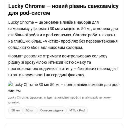
Lucky Chrome — новий рівень самозамісу
для pod-систем
Lucky Chrome — це оновлена лінійка наборів для
самозамісу у форматі 30 мл з міцністю 50 мг, створена для
стабільної роботи в
pod-системах
. Chrome робить акцент
на глибших, більш «чистих» профілях без перевантаження
солодкістю або надлишковим холодом.
Формат дозволяє отримати контрольовану сольову
рідину зі зрозумілою інтенсивністю смаку та
прогнозованою подачею нікотину — без різких перепадів і
втрати насиченості на середині флакону.
Lucky Chrome: фруктові, ягідні та напоївні профілі в мінімалістичному
дизайні.
30 мл
50 мг
Сольова рідина
MTL / Pod