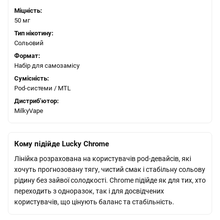
Міцність:
50 мг
Тип нікотину:
Сольовий
Формат:
Набір для самозамісу
Сумісність:
Pod-системи / MTL
Дистрибʼютор:
MilkyVape
Кому підійде Lucky Chrome
Лінійка розрахована на користувачів pod-девайсів, які
хочуть прогнозовану тягу, чистий смак і стабільну сольову
рідину без зайвої солодкості. Chrome підійде як для тих, хто
переходить з одноразок, так і для досвідчених
користувачів, що цінують баланс та стабільність.