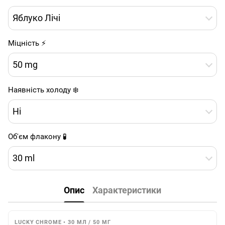
Яблуко Лічі
Міцність ⚡
50 mg
Наявність холоду ❄️
Ні
Об'єм флакону 🧪
30 ml
Опис
Характеристики
LUCKY CHROME • 30 МЛ / 50 МГ