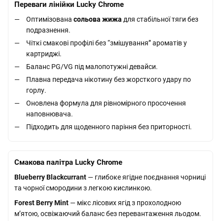
Переваги лінійки Lucky Chrome
Оптимізована
сольова жижа
для стабільної тяги без
подразнення.
Чіткі смакові профілі без “змішування” ароматів у
картриджі.
Баланс PG/VG під малопотужні девайси.
Плавна передача нікотину без жорсткого удару по
горлу.
Оновлена формула для рівномірного просочення
наповнювача.
Підходить для щоденного паріння без приторності.
Смакова палітра Lucky Chrome
Blueberry Blackcurrant
— глибоке ягідне поєднання чорниці
та чорної смородини з легкою кислинкою.
Forest Berry Mint
— мікс лісових ягід з прохолодною
м’ятою, освіжаючий баланс без перевантаження льодом.