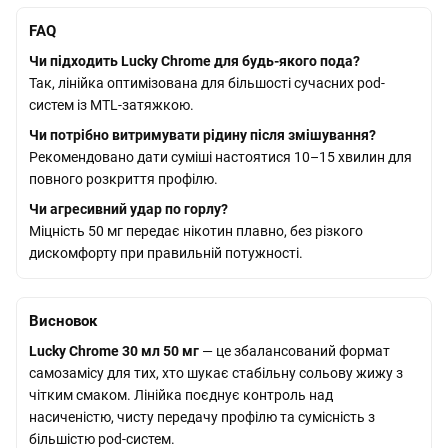
FAQ
Чи підходить Lucky Chrome для будь-якого пода?
Так, лінійка оптимізована для більшості сучасних pod-
систем із MTL-затяжкою.
Чи потрібно витримувати рідину після змішування?
Рекомендовано дати суміші настоятися 10–15 хвилин для
повного розкриття профілю.
Чи агресивний удар по горлу?
Міцність 50 мг передає нікотин плавно, без різкого
дискомфорту при правильній потужності.
Висновок
Lucky Chrome 30 мл 50 мг
— це збалансований формат
самозамісу для тих, хто шукає стабільну сольову жижу з
чітким смаком. Лінійка поєднує контроль над
насиченістю, чисту передачу профілю та сумісність з
більшістю pod-систем.