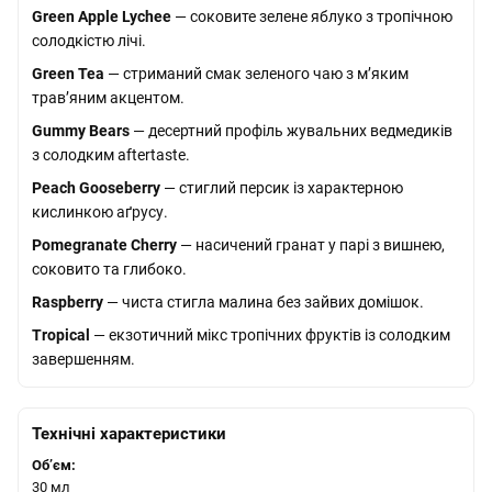
Green Apple Lychee
— соковите зелене яблуко з тропічною
солодкістю лічі.
Green Tea
— стриманий смак зеленого чаю з м’яким
трав’яним акцентом.
Gummy Bears
— десертний профіль жувальних ведмедиків
з солодким aftertaste.
Peach Gooseberry
— стиглий персик із характерною
кислинкою аґрусу.
Pomegranate Cherry
— насичений гранат у парі з вишнею,
соковито та глибоко.
Raspberry
— чиста стигла малина без зайвих домішок.
Tropical
— екзотичний мікс тропічних фруктів із солодким
завершенням.
Технічні характеристики
Обʼєм:
30 мл