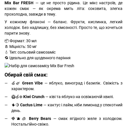
Mix Bar FRESH
— це не просто рідина. Це мікс настроїв, де
кожен смак — як окрема мить літа: соковита, злегка
прохолодна, завжди в тему.
У кожному флаконі — баланс. Фрукти, кислинка, легкий
холодок. Без надлишку, без хімозності. Просто те, що хочеться
парити знову.
📦 Формат: 30 мл
🧂 Міцність: 50 мг
💧 Тип: сольовий самозаміс
🔁 Ідеально для щоденного паріння
Обирай свій смак:
🍏🌿
Green Vibe
— яблуко, виноград і базилік. Свіжість з
характером.
🥝🍏❄️
Kiwi Crunch
— ківі та яблуко на освіжаючій хвилі.
🌵🍋
Cactus Lime
— кактус і лайм, ніби лимонад у спекотний
день.
🍓🫐🧊
Berry Bears
— смак ягідного желе з холодком.
Ностальгійно-свіжо.