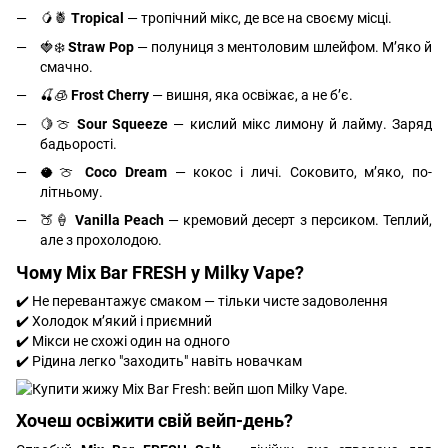
🥭🍍
Tropical
— тропічний мікс, де все на своєму місці.
🍓❄️
Straw Pop
— полуниця з ментоловим шлейфом. М’яко й
смачно.
🍒🧊
Frost Cherry
— вишня, яка освіжає, а не б’є.
🍋🍈
Sour Squeeze
— кислий мікс лимону й лайму. Заряд
бадьорості.
🥥🍈
Coco Dream
— кокос і личі. Соковито, м’яко, по-
літньому.
🍑🍦
Vanilla Peach
— кремовий десерт з персиком. Теплий,
але з прохолодою.
Чому Mix Bar FRESH у Milky Vape?
✔️ Не перевантажує смаком — тільки чисте задоволення
✔️ Холодок м’який і приємний
✔️ Мікси не схожі один на одного
✔️ Рідина легко "заходить" навіть новачкам
Хочеш освіжити свій вейп-день?