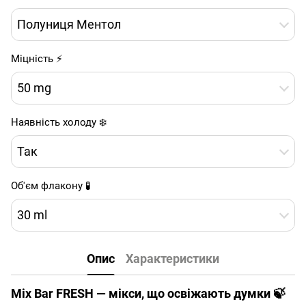
Полуниця Ментол
Міцність ⚡
50 mg
Наявність холоду ❄️
Так
Об'єм флакону 🧪
30 ml
Опис
Характеристики
Mix Bar FRESH — мікси, що освіжають думки 🍃