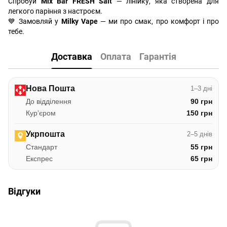
Спробуй
Mix Bar FRESH Salt
— лінійку, яка створена для
легкого паріння з настроєм.
💙 Замовляй у
Milky Vape
— ми про смак, про комфорт і про
тебе.
Доставка
Оплата
Гарантія
Нова Пошта
1–3 дні
До відділення
90 грн
Курʼєром
150 грн
Укрпошта
2–5 днів
Стандарт
55 грн
Експрес
65 грн
Відгуки