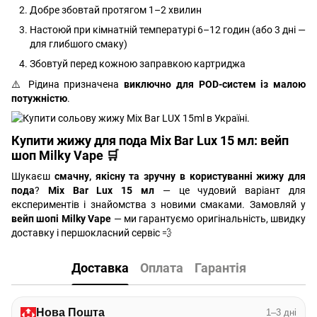
Добре збовтай протягом 1–2 хвилин
Настоюй при кімнатній температурі 6–12 годин (або 3 дні —
для глибшого смаку)
Збовтуй перед кожною заправкою картриджа
⚠️ Рідина призначена
виключно для POD-систем із малою
потужністю
.
Купити жижу для пода Mix Bar Lux 15 мл: вейп
шоп Milky Vape 🛒
Шукаєш
смачну, якісну та зручну в користуванні жижу для
пода
?
Mix Bar Lux 15 мл
— це чудовий варіант для
експериментів і знайомства з новими смаками. Замовляй у
вейп шопі Milky Vape
— ми гарантуємо оригінальність, швидку
доставку і першокласний сервіс 💨
Доставка
Оплата
Гарантія
Нова Пошта
1–3 дні