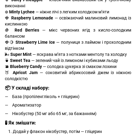
виконанні
❄️
Minty Lychee
— ніжне лічі з легким холодком м’яти
🍓
Raspberry Lemonade
— освіжаючий малиновий лимонад із
кислинкою
🍇
Red Berries
— мікс червоних ягід з кисло-солодким
балансом
🍓🍋
Strawberry Lime Ice
— полуниця з лаймом і прохолодним
відтінком
🌬️
Super Mint
— яскрава м’ята з нотками ментолу та холодку
🍵
Sweet Tea
— зелений чай із лимоном і кубиками льоду
🫐
Blueberry Candy
— солодка цукерка зі смаком лохини
🍑
Apricot Jam
— соковитий абрикосовий джем із ніжною
солодкістю
📦 У складі набору:
База (пропіленгліколь + гліцерин)
Ароматизатор
Нікобустер (50 мг або 65 мг, за бажанням)
🧪 Як змішати:
Додай у флакон нікобустер, потім — гліцерин