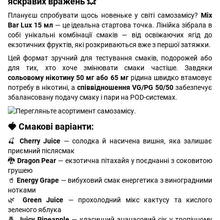
яскравих вражень 💥
Плануєш спробувати щось новеньке у світі самозамісу?
Mix
Bar Lux 15 мл
— це ідеальна стартова точка. Лінійка зібрала в
собі унікальні комбінації смаків — від освіжаючих ягід до
екзотичних фруктів, які розкриваються вже з першої затяжки.
Цей формат зручний для тестування смаків, подорожей або
для тих, хто хоче змінювати смаки частіше. Завдяки
сольовому нікотину 50 мг або 65 мг
рідина швидко втамовує
потребу в нікотині, а
співвідношення VG/PG 50/50
забезпечує
збалансовану подачу смаку і пари на POD-системах.
🍓 Смакові варіанти:
🍒
Cherry Juice
— солодка й насичена вишня, яка залишає
приємний післясмак
🐉
Dragon Pear
— екзотична пітахайя у поєднанні з соковитою
грушею
🥤
Energy Grape
— вибуховий смак енергетика з виноградними
нотками
🌿
Green Juice
— прохолодний мікс кактусу та кислого
зеленого яблука
🍍
Juicy Pineapple
— класичний ананасовий сік у тропічному