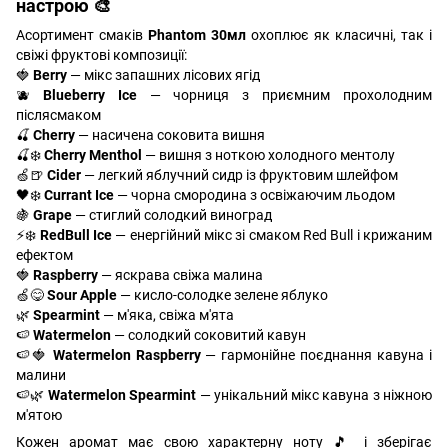
настрою 🎨
Асортимент смаків
Phantom 30мл
охоплює як класичні, так і
свіжі фруктові композиції:
🍓
Berry
— мікс запашних лісових ягід
🫐
Blueberry Ice
— чорниця з приємним прохолодним
післясмаком
🍒
Cherry
— насичена соковита вишня
🍒❄️
Cherry Menthol
— вишня з ноткою холодного ментолу
🍏🍺
Cider
— легкий яблучний сидр із фруктовим шлейфом
🖤❄️
Currant Ice
— чорна смородина з освіжаючим льодом
🍇
Grape
— стиглий солодкий виноград
⚡❄️
RedBull Ice
— енергійний мікс зі смаком Red Bull і крижаним
ефектом
🍓
Raspberry
— яскрава свіжа малина
🍏😋
Sour Apple
— кисло-солодке зелене яблуко
🌿
Spearmint
— м'яка, свіжа м'ята
🍉
Watermelon
— солодкий соковитий кавун
🍉🍓
Watermelon Raspberry
— гармонійне поєднання кавуна і
малини
🍉🌿
Watermelon Spearmint
— унікальний мікс кавуна з ніжною
м'ятою
Кожен аромат має свою характерну ноту 🎵 і зберігає