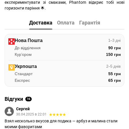
експериментувати зі смаками, Phantom відкриє тобі нові
горизонти паріння 🌟.
Доставка
Оплата
Гарантія
Нова Пошта
1–3 дні
До відділення
90 грн
Курʼєром
150 грн
Укрпошта
2–5 днів
Стандарт
55 грн
Експрес
65 грн
Відгуки
16
Сергей
30.04.2025 в 22:01
Взял несколько вкусов для подика — арбуз и малина стали
моими фаворитами