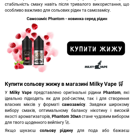
стабільність смаку навіть після тривалого використання, що
особливо важливо для сольових рідин та самозамісу.
Купити сольову жижу в магазині Milky Vape 🛒
У
Milky Vape
представлено оригінальні рідини
Phantom
, які
ідеально підходять як для pod-систем, так і для створення
власних міксів у форматі
самозамісу
. Завдяки широкому
вибору смаків, оптимальному балансу нікотину і високій
якості ароматизаторів,
Phantom 30мл
стане чудовим вибором
для твого щоденного вейпінгу 🚀.
Якщо шукаєш
сольову рідину
для пода або бажаєш