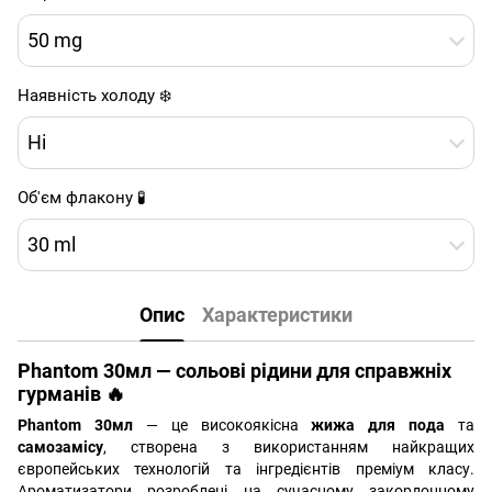
50 mg
Наявність холоду ❄️
Ні
Об'єм флакону 🧪
30 ml
Опис
Характеристики
Phantom 30мл — сольові рідини для справжніх
гурманів 🔥
Phantom 30мл
— це високоякісна
жижа для пода
та
самозамісу
, створена з використанням найкращих
європейських технологій та інгредієнтів преміум класу.
Ароматизатори розроблені на сучасному закордонному