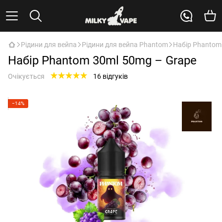
Рідини для вейпа
Рідини для вейпа Phantom
Набір Phantom
Набір Phantom 30ml 50mg – Grape
Очікується
16 відгуків
−14%