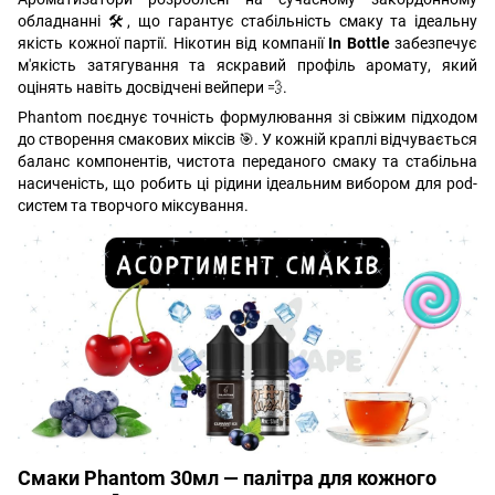
обладнанні 🛠️, що гарантує стабільність смаку та ідеальну
якість кожної партії. Нікотин від компанії
In Bottle
забезпечує
м'якість затягування та яскравий профіль аромату, який
оцінять навіть досвідчені вейпери 💨.
Phantom поєднує точність формулювання зі свіжим підходом
до створення смакових міксів 🎯. У кожній краплі відчувається
баланс компонентів, чистота переданого смаку та стабільна
насиченість, що робить ці рідини ідеальним вибором для pod-
систем та творчого міксування.
Смаки Phantom 30мл — палітра для кожного