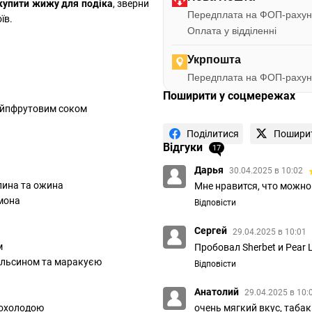
купити жижу для подіка
, зверни
Передплата на ФОП-рахун
їв.
Оплата у відділенні
Укрпошта
Передплата на ФОП-рахун
Поширити у соцмережах
рейпфрутовим соком
Поділитися
Пошири
Відгуки
17
Дарья
30.04.2025 в 10:02
лина та ожина
Мне нравится, что можно
имона
Відповісти
Сергей
29.04.2025 в 10:01
м
Пробовал Sherbet и Pear
пельсином та маракуєю
Відповісти
Анатолий
29.04.2025 в 10:
очень мягкий вкус, табак
рохолодою