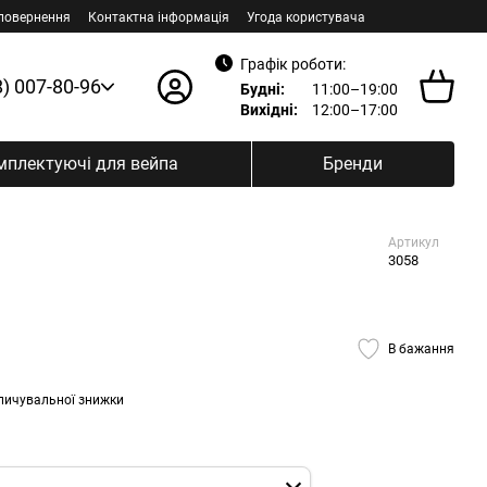
 повернення
Контактна інформація
Угода користувача
Графік роботи:
8) 007-80-96
Будні:
11:00–19:00
Вихідні:
12:00–17:00
мплектуючі для вейпа
Бренди
Артикул
3058
В бажання
пичувальної знижки