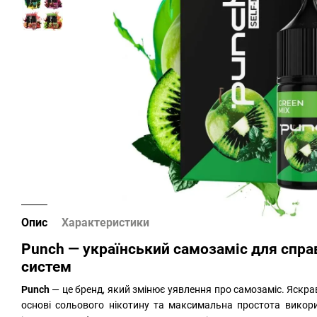
Опис
Характеристики
Punch — український самозаміс для спра
систем
Punch
— це бренд, який змінює уявлення про самозаміс. Яскр
основі сольового нікотину та максимальна простота викор