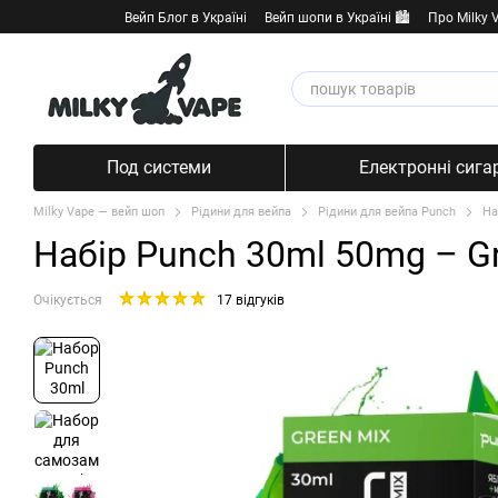
Перейти к основному контенту
Вейп Блог в Україні
Вейп шопи в Україні 🏙️
Про Milky 
Под системи
Електронні сига
Milky Vape — вейп шоп
Рідини для вейпа
Рідини для вейпа Punch
На
Набір Punch 30ml 50mg – G
Очікується
17 відгуків