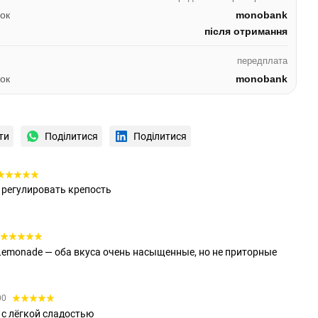
ок
monobank
після отримання
передплата
ок
monobank
ти
Поділитися
Поділитися
 регулировать крепость
 Lemonade — оба вкуса очень насыщенные, но не приторные
00
 с лёгкой сладостью