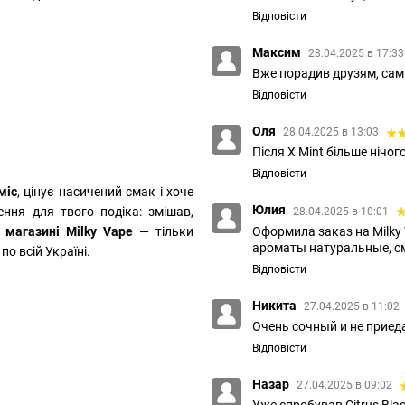
Відповісти
Максим
28.04.2025 в 17:3
Вже порадив друзям, сам
Відповісти
Оля
28.04.2025 в 13:03
Після X Mint більше нічог
Відповісти
міс
, цінує насичений смак і хоче
Юлия
ння для твого подіка: змішав,
28.04.2025 в 10:01
Оформила заказ на Milky
в
магазині Milky Vape
— тільки
ароматы натуральные, с
по всій Україні.
Відповісти
Никита
27.04.2025 в 11:02
Очень сочный и не приед
Відповісти
Назар
27.04.2025 в 09:02