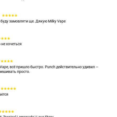
3
 буду замовляти ще. Дякую Milky Vape
о не хочеться
 Vape, всё пришло быстро. Punch действительно удивил —
мешивать просто.
ается