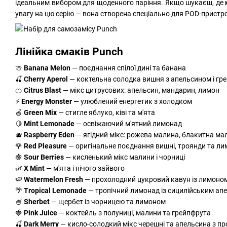
ідеальним вибором для щоденного паріння. Якщо шукаєш, де
увагу на цю серію — вона створена спеціально для POD-пристро
Лінійка смаків Punch
🍈
Banana Melon
— поєднання спілої дині та банана
🍒
Cherry Aperol
— коктельна солодка вишня з апельсином і г
🍊
Citrus Blast
— мікс цитрусових: апельсин, мандарин, лимон
⚡
Energy Monster
— улюблений енергетик з холодком
🍏
Green Mix
— стигле яблуко, ківі та м'ята
🍋
Mint Lemonade
— освіжаючий м'ятний лимонад
🫐
Raspberry Eden
— ягідний мікс: рожева малина, блакитна ма
🌹
Red Pleasure
— оригінальне поєднання вишні, троянди та л
🍇
Sour Berries
— кисленький мікс малини і чорниці
🌿
X Mint
— м'ята і нічого зайвого
🍉
Watermelon Fresh
— прохолодний цукровий кавун із лимоно
🌴
Tropical Lemonade
— тропічний лимонад із сицилійським а
🍧
Sherbet
— щербет із чорницею та лимоном
🍓
Pink Juice
— коктейль з полуниці, малини та грейпфрута
🍒
Dark Merry
— кисло-солодкий мікс черешні та апельсина з п