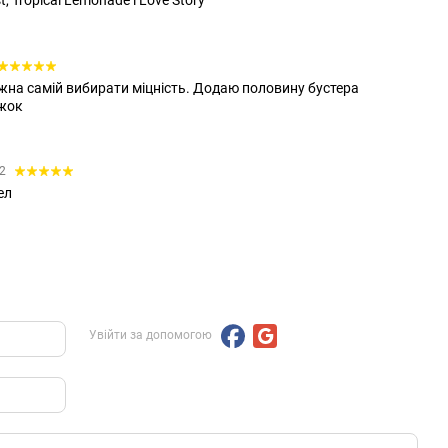
, Tropical Lemonade і Love Story
жна самій вибирати міцність. Додаю половину бустера
яжок
02
ел
Увійти за допомогою