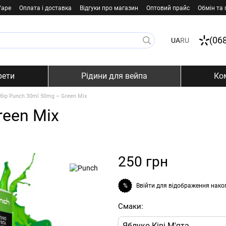
Vape
Оплата і доставка
Відгуки про магазин
Оптовий прайс
Обмін та
(06
UA
RU
рети
Рідини для вейпа
Ко
бір Punch 30ml 50mg – Green Mix
reen Mix
250 грн
Ввійти
для відображення нако
%
Смаки:
Яблуко Ківі М'ята