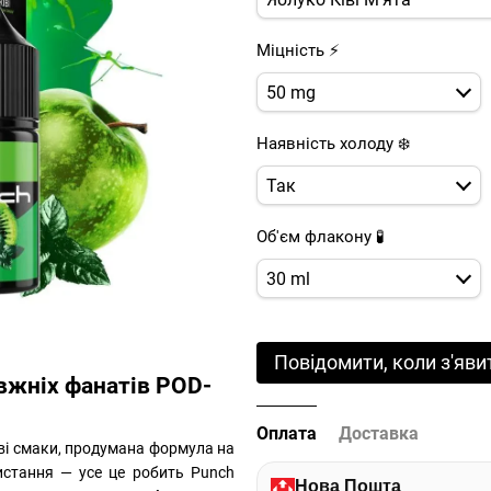
Міцність ⚡
50 mg
Наявність холоду ❄️
Так
Об'єм флакону 🧪
30 ml
Повідомити, коли з'яви
вжніх фанатів POD-
Оплата
Доставка
аві смаки, продумана формула на
истання — усе це робить Punch
Нова Пошта