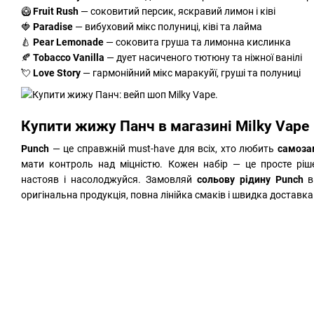
🥝
Fruit Rush
— соковитий персик, яскравий лимон і ківі
🍓
Paradise
— вибуховий мікс полуниці, ківі та лайма
🍐
Pear Lemonade
— соковита груша та лимонна кислинка
🍂
Tobacco Vanilla
— дует насиченого тютюну та ніжної ванілі
💘
Love Story
— гармонійний мікс маракуйї, груші та полуниці
Купити жижу Панч в магазині Milky Vape
Punch
— це справжній must-have для всіх, хто любить
самоза
мати контроль над міцністю. Кожен набір — це просте ріше
настояв і насолоджуйся. Замовляй
сольову рідину Punch
оригінальна продукція, повна лінійка смаків і швидка доставка 