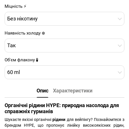
Міцність ⚡
Без нікотину
Наявність холоду ❄️
Так
Об'єм флакону 🧪
60 ml
Опис
Характеристики
Органічні рідини HYPE: природна насолода для
справжніх гурманів
Шукаєте якісні органічні
рідини
для вейпінгу? Познайомтеся з
брендом HYPE, що пропонує лінійку високоякісних рідин,