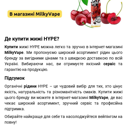
Де купити жижі HYPE?
Купити
жижі HYPE можна легко та зручно в інтернет-магазині
MilkyVape
. Ми пропонуємо широкий асортимент рідин цього
бренду за вигідними цінами та з швидкою доставкою по всій
Україні. Вибираючи нас, ви отримуєте якісний
сервіс
та
гарантію на продукцію.
Підсумок
Органічні
рідини
HYPE – це чудовий вибір для тих, хто цінує
якість, натуральність та різноманітність смаків. Купити жижі
цього бренду ви можете в інтернет-магазині
MilkyVape
, де вас
чекає широкий асортимент, зручний сервіс та професійна
підтримка.
Обирайте найкраще для себе та насолоджуйтеся вейпінгом на
повну!