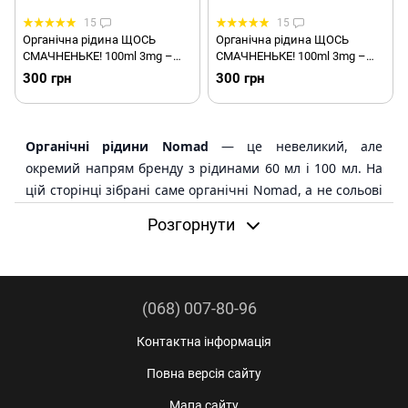
15
15
Органічна рідина ЩОСЬ
Органічна рідина ЩОСЬ
СМАЧНЕНЬКЕ! 100ml 3mg –
СМАЧНЕНЬКЕ! 100ml 3mg –
Пончик
Банан
300 грн
300 грн
Органічні рідини Nomad
— це невеликий, але
окремий напрям бренду з рідинами 60 мл і 100 мл. На
цій сторінці зібрані саме органічні Nomad, а не сольові
рідини й не набори для самозамісу.
Розгорнути
У Milky Vape органічний Nomad представлений
лінійками ACES, TroubleMaker і ЩОСЬ СМАЧНЕНЬКЕ!.
Доступні варіанти міцності: 1.5 мг, 3 мг і 6 мг. Це
(068) 007-80-96
нижчий формат міцності порівняно із сольовими
рідинами Nomad 50 мг, тому перед покупкою важливо
Контактна інформація
звірити тип пристрою, смак, об’єм і міцність.
Повна версія сайту
Коротко:
органічні Nomad — це ACES 60 мл,
Мапа сайту