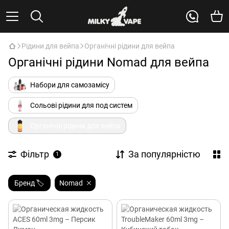
Рідини для вейпа
Органічні рідини для вейпа
Органічні рідини Nomad для вейпа
Набори для самозамісу
Сольові рідини для под систем
Органічні рідини для вейпа
Фільтр
За популярністю
1
Бренд 🏷️
Nomad