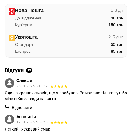
Нова Пошта
1–3 дні
До відділення
90 грн
Курʼєром
150 грн
Укрпошта
2–5 днів
Стандарт
55 грн
Експрес
65 грн
Відгуки
13
Олексій
28.01.2025 в 13:32
Один з кращих смаків, що я пробував. Замовляю тільки тут, бо
мілківейп завжди на висоті
Відповісти
Анастасія
19.01.2025 в 07:40
Легкий і яскравий смак