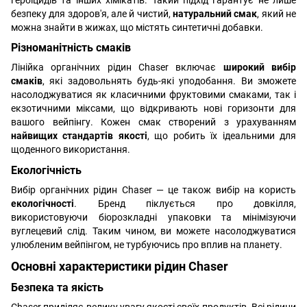
безпеку для здоров'я, але й чистий,
натуральний смак
, який не
можна знайти в жижах, що містять синтетичні добавки.
Різноманітність смаків
Лінійка органічних рідин Chaser включає
широкий вибір
смаків
, які задовольнять будь-які уподобання. Ви зможете
насолоджуватися як класичними фруктовими смаками, так і
екзотичними міксами, що відкривають нові горизонти для
вашого вейпінгу. Кожен смак створений з урахуванням
найвищих стандартів якості
, що робить їх ідеальними для
щоденного використання.
Екологічність
Вибір органічних рідин Chaser — це також вибір на користь
екологічності
. Бренд піклується про довкілля,
використовуючи біорозкладні упаковки та мінімізуючи
вуглецевий слід. Таким чином, ви можете насолоджуватися
улюбленим вейпінгом, не турбуючись про вплив на планету.
Основні характеристики рідин Chaser
Безпека та якість