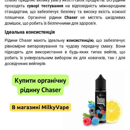
Chaser приділяє велику увагу якості своїх продуктів. Всі рідини
проходять
суворі тестування
на відповідність міжнародним
стандартам, що забезпечує безпеку та високу якість кожної
пляшечки. Органічні рідини
Chaser
не містять шкідливих
домішок, що робить їх безпечними для здоров'я.
Ідеальна консистенція
Рідини Chaser мають ідеальну
консистенцію
, що забезпечує
рівномірне випаровування та чудову передачу смаку. Вони
підходять для використання в будь-яких типах вейпів, що
робить їх універсальним вибором як для новачків, так і для
досвідчених вейперів.