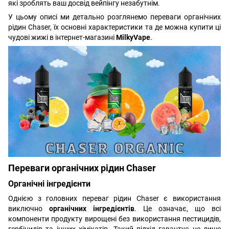
які зроблять ваш досвід вейпінгу незабутнім.
У цьому описі ми детально розглянемо переваги органічних
рідин Chaser, їх основні характеристики та де можна купити ці
чудові жижі в інтернет-магазині
MilkyVape
.
Переваги органічних рідин Chaser
Органічні інгредієнти
Однією з головних переваг рідин Chaser є використання
виключно
органічних інгредієнтів
. Це означає, що всі
компоненти продукту вирощені без використання пестицидів,
гербіцидів та інших хімікатів. Такий підхід гарантує не лише