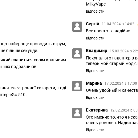
MilkyVape
Відповісти
Сергій
11.04.2024 в 14:02
Все просто та надійно
Відповісти
т, що найкраще проводить струм,
не більше секунди.
Владимир
15.03.2024 в 22
Покупал этот адаптер в 
, який славиться своїм красивим
теперь мой старый мод с
ішніх подразників.
Відповісти
Марина
17.02.2024 в 17:00
ння електронної сигарети, тоді
Очень удобный и качеств
птер eGo 510.
Відповісти
Екатерина
12.02.2024 в 0
Это именно то, что я иск
очень доволен. Надежная
Відповісти