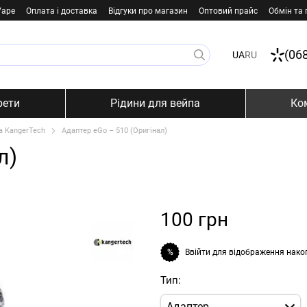
Vape
Оплата і доставка
Відгуки про магазин
Оптовий прайс
Обмін та
(06
UA
RU
рети
Рідини для вейпа
Ко
а KangerTech
Адаптер eGo – 510 (Оригінал)
л)
100 грн
Ввійти
для відображення нако
%
Тип:
Адаптер