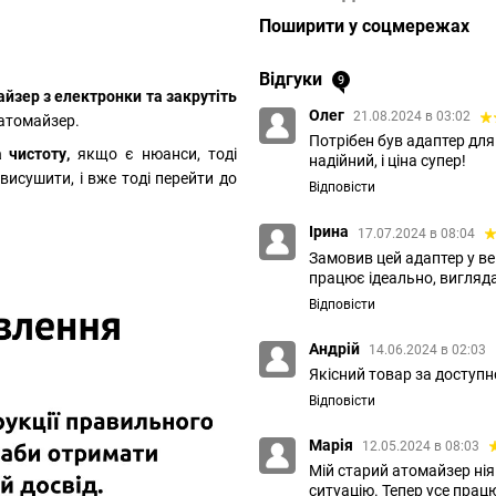
Поширити у соцмережах
Відгуки
9
йзер з електронки та закрутіть
Олег
21.08.2024 в 03:02
 атомайзер.
Потрібен був адаптер для 
 чистоту,
якщо є нюанси, тоді
надійний, і ціна супер!
висушити, і вже тоді перейти до
Відповісти
Ірина
17.07.2024 в 08:04
Замовив цей адаптер у ве
працює ідеально, вигляда
Відповісти
Андрій
14.06.2024 в 02:03
Якісний товар за доступн
Відповісти
Марія
12.05.2024 в 08:03
Мій старий атомайзер нія
ситуацію. Тепер усе прац