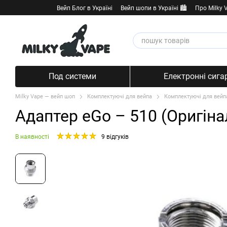
Перейти к основному контенту
Вейп Блог в Україні
Вейп шопи в Україні 🏙️
Про Milky 
Под системи
Електронні сига
Milky Vape — вейп шоп
Комплектуючі для вейпа
Комплектуючі для вейп
Адаптер eGo – 510 (Оригіна
В наявності
9 відгуків