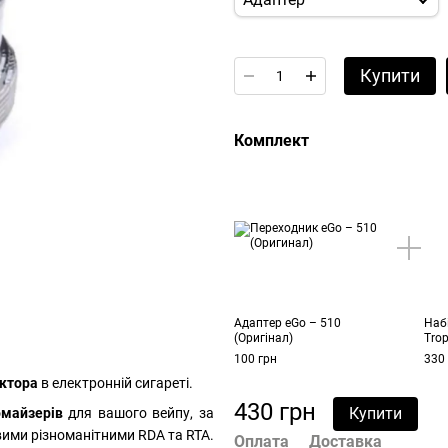
Купити
Комплект
Адаптер eGo – 510
Наб
(Оригінал)
Trop
100 грн
330
ектора
в електронній сигареті.
430 грн
Купити
омайзерів
для вашого вейпу, за
вими різноманітними RDA та RTA.
Оплата
Доставка