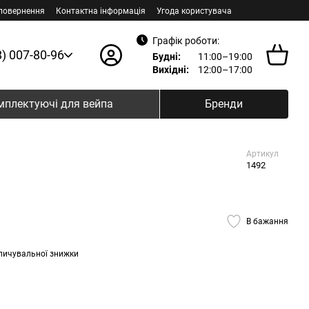
 повернення
Контактна інформація
Угода користувача
Графік роботи:
8) 007-80-96
Будні:
11:00–19:00
Вихідні:
12:00–17:00
мплектуючі для вейпа
Бренди
Артикул
1492
В бажання
пичувальної знижки