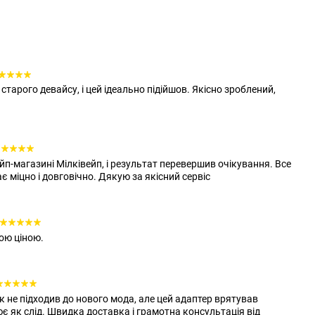
старого девайсу, і цей ідеально підійшов. Якісно зроблений,
йп-магазині Мілківейп, і результат перевершив очікування. Все
є міцно і довговічно. Дякую за якісний сервіс
ою ціною.
к не підходив до нового мода, але цей адаптер врятував
ює як слід. Швидка доставка і грамотна консультація від