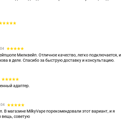
:04
вейпшопе Милквейп. Отличное качество, легко подключается, и
нова в деле. Спасибо за быструю доставку и консультацию.
енный адаптер.
3:04
ал. В магазине MilkyVape порекомендовали этот вариант, и я
 вещь, советую