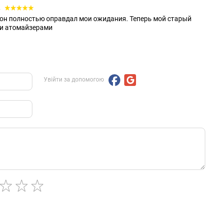
2
и он полностью оправдал мои ожидания. Теперь мой старый
ми атомайзерами
Увійти за допомогою