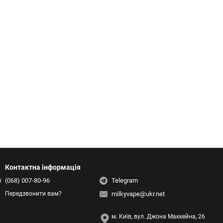
Контактна інформація
(068) 007-80-96
Telegram
milkyvape@ukr.net
Передзвонити вам?
м. Київ, вул. Джона Маккейна, 26