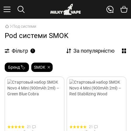
Под системи
Pod системи SMOK
Фільтр
За популярністю
1
Бренд 🏷️
SMOK
21
21