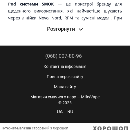
Pod системи SMOK
— це пристрої бренду для
щоденного використання, які найчастіше шукають
через лінійки Novo, Nord, RPM та сумісні моделі. При
виборі важливо дивитися не тільки на назву SMOK, а й
Розгорнути
на акумулятор, тип картриджа, підтримку
випаровувачів, опір і формат затяжки.
Ця сторінка підходить для вибору pod системи SMOK
(068) 007-80-96
загалом. Якщо ви вже маєте пристрій бренду і шукаєте
розхідники, краще одразу перевірити, що саме
Контактна інформація
потрібно вашій моделі: змінний картридж, окремий
Повна версія сайту
випаровувач або резервуар під coil.
Мапа сайту
Магазин смачного пару — MilkyVape
Pod систему SMOK варто вибирати за моделлю, типом
© 2026
картриджа, акумулятором, опором і доступністю змінних
UA
RU
витратників.
Які pod системи SMOK є в категорії
Інтернет-магазин створений з Хорошоп