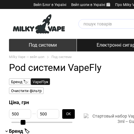
Перейти к основному контенту
Вейп Блог в Україні
Вейп шопи в Україні 🏙️
Про Milky 
Под системи
Електронні сига
Milky Vape — вейп шоп
Под системи
Pod системи VapeFly
Бренд 🏷️:
VapeFly
Очистити фільтр
Ціна, грн
От Ціна, грн
До Ціна, грн
ОК
Бренд 🏷️