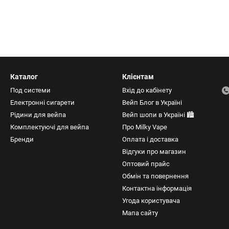
енту становить Jester II у кількох кольорових варіантах.
п заряджання чи сумісність із картриджами.
er II 1000 мАг
з картриджем 3 мл, заряджанням через Type-C, датчиком авт
Каталог
Клієнтам
Под системи
Вхід до кабінету
Електронні сигарети
Вейп Блог в Україні
арактеристики VapeFly Jester II
Рідини для вейпа
Вейп шопи в Україні 🏙️
Комплектуючі для вейпа
Про Milky Vape
ежить до компактних багаторазових пристроїв без диспле
Бренди
Оплата і доставка
ідповідно до встановленого картриджа, а користувач ре
Відгуки про магазин
Оптовий прайс
Обмін та повернення
 1000 мАг
Картридж
Контактна інформація
Угода користувача
овідає щоденному формату використання та
Напівпроз
Мапа сайту
вищує запас заряду мініатюрних pod-систем.
рідини без