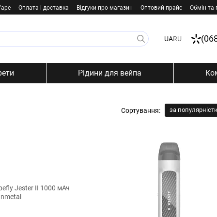
Vape
Оплата і доставка
Відгуки про магазин
Оптовий прайс
Обмін та
(06
UA
RU
рети
Рідини для вейпа
Ко
за популярніст
Сортування: