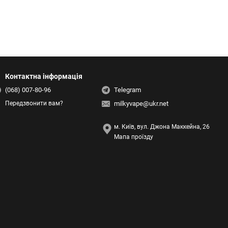
 Зміна кольору не впливає на акумулятор, обʼєм
оматичної затяжки та регулятором повітряного
Контактна інформація
(068) 007-80-96
Telegram
milkyvape@ukr.net
Передзвонити вам?
м. Київ, вул. Джона Маккейна, 26
я та складного меню. Потужність підбирається
Мапа проїзду
гулює характер затяжки за допомогою бокового
 3 мл
орий резервуар дозволяє контролювати залишок
 виймання картриджа з корпусу.