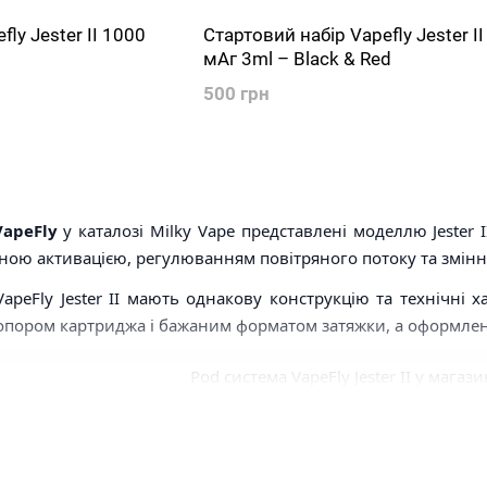
ly Jester II 1000
Стартовий набір Vapefly Jester I
мАг 3ml – Black & Red
500 грн
apeFly
у каталозі Milky Vape представлені моделлю Jester
ною активацією, регулюванням повітряного потоку та змін
VapeFly Jester II мають однакову конструкцію та технічні
опором картриджа і бажаним форматом затяжки, а оформлен
 поєднує акумулятор 1000 мАг, картридж 3 мл, автозатяжку та механічне 
истема VapeFly є в категорії