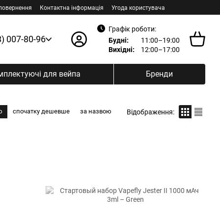
 повернення
Контактна інформація
Угода користувача
Графік роботи:
8) 007-80-96
Будні:
11:00–19:00
Вихідні:
12:00–17:00
мплектуючі для вейпа
Бренди
ю
спочатку дешевше
за назвою
Відображення: