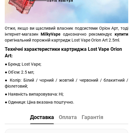
Отже, якщо ви щасливий власник подсистеми Оріон Арт, тоді
інтернет-магазин
MilkyVape
однозначно рекомендує
купити
оригінальний порожній картридж Lost Vape Orion Art 2.5ml.
Технічні характеристики картриджа Lost Vape Orion
Art:
● Бренд: Lost Vape;
● Об'єм: 2.5 мл;
● Колір: Білий / чорний / жовтий / червоний / блакитний /
фіолетовий;
● Наявність випаровувача: Ні;
● Одиниця: Ціна вказана поштучно.
Доставка
Оплата
Гарантія