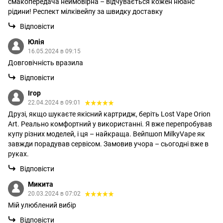
смакопередача неймовірна – відчувається кожен нюанс
рідини! Респект мілківейпу за швидку доставку
Відповісти
Юлія
16.05.2024 в 09:15
Довговічність вразила
Відповісти
Ігор
22.04.2024 в 09:01
Друзі, якщо шукаєте якісний картридж, беріть Lost Vape Orion
Art. Реально комфортний у використанні. Я вже перепробував
купу різних моделей, і ця – найкраща. Вейпшоп MilkyVape як
завжди порадував сервісом. Замовив учора – сьогодні вже в
руках.
Відповісти
Микита
20.03.2024 в 07:02
Мій улюблений вибір
Відповісти