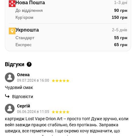
Нова Пошта
1–3 дні
До відділення
90 грн
Курʼєром
150 грн
Укрпошта
2–5 днів
Стандарт
55 грн
Експрес
65 грн
Відгуки
7
Олена
09.07.2024 в 16:00
Чудовий смак
Відповісти
Сергій
06.06.2024 в 11:05
картридж Lost Vape Orion Art – просто топ! Дуже зручно, коли
вейп завжди працює стабільно, без протікань. Заправка
швидка, все герметично. І ще окремо хочу відзначити, що