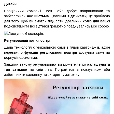
Дизайн.
Працівники компанії Лост Вейп добре попрацювали та
забезпечили нас
шістьма
цікавими
відтінками
, це зроблено
для того, щоб ви змогли підібрати ідеальний колір для вашої
под-системи та всі відтінки грамотно поєднувались між собою.
Регульований потік повітря.
Дана технологія є унікальною саме в плані картриджів, адже
переважно
функція регулювання повітря
доступна саме на
корпусі подсистеми.
Завдяки такому регулюванню, ви можете легко
налаштувати
тип затяжки
на свій лад. Пограйтесь з повзузнком аби
забезпечити кальянну чи сигаретну затяжку.