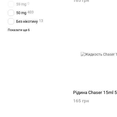
165 грн
0
59 mg
403
50 mg
13
Без нікотину
0
35 mg
Показати ще 6
35
30 mg
0
25 mg
0
6 mg
13
3 mg
13
1.5 mg
Рідина Chaser 15ml 
165 грн