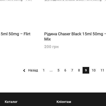
15ml 50mg – Flirt
Рідина Chaser Black 15ml 50mg –
Mix
200 грн
Назад
1
...
5
6
7
8
9
10
11
Каталог
Клієнтам