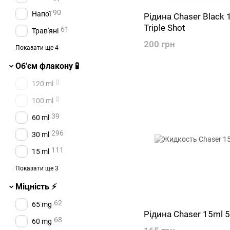
1
White Noise
90
Напої
Рідина Chaser Black 
Triple Shot
28
Phantom
61
Трав'яні
200 грн
10
DSM MONEY
17
Цукерки
Показати ще 4
35
Octolab
17
Десертні
Об'єм флакону 🧪
31
Lucky
7
Тютюнові
0
120 ml
17
Nebula
7
Молочні
0
100 ml
20
Elf Liq
39
60 ml
27
Fucked Lab
296
30 ml
30
Booster
111
15 ml
22
11 ml
Показати ще 3
140
10 ml
Міцність ⚡
0
2 ml
62
65 mg
Рідина Chaser 15ml
68
60 mg