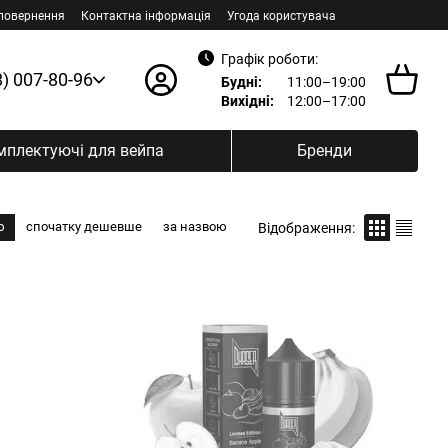
 повернення
Контактна інформація
Угода користувача
Графік роботи:
8) 007-80-96
Будні:
11:00–19:00
Вихідні:
12:00–17:00
мплектуючі для вейпа
Бренди
ю
спочатку дешевше
за назвою
Відображення: