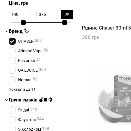
Ціна, грн
От Ціна, грн
До Ціна, грн
ОК
Рідина Chaser 30ml 
Бренд 🏷️
300 грн
608
CHASER
50
Admiral Vape
41
Flavorlab
383
UA EJUICE
82
Nomad
225
Hype
Показати ще 14
40
Punch
Група смаків 🍏🍫🍋
68
3GER
348
Ягідні
35
Alchemist Salt
244
Фруктові
60
Fluffy Puff
169
З Холодком