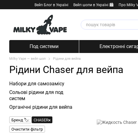
Перейти к основному контенту
Вейп Блог в Україні
Вейп шопи в Україні 🏙️
Про Milky 
Под системи
Електронні сига
Milky Vape — вейп шоп
Рідини для вейпа
Рідини Chaser для вейпа
Набори для самозамісу
Сольові рідини для под
систем
Органічні рідини для вейпа
Бренд 🏷️:
CHASER
Очистити фільтр