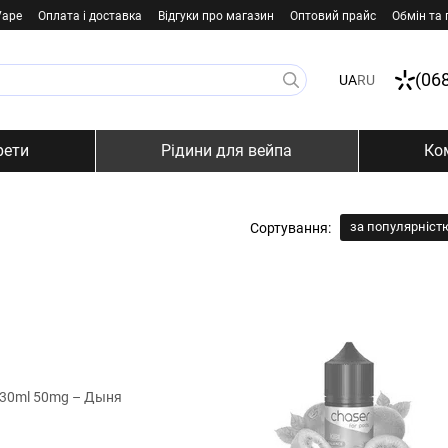
Vape
Оплата і доставка
Відгуки про магазин
Оптовий прайс
Обмін та
(06
UA
RU
рети
Рідини для вейпа
Ко
за популярніст
Сортування: