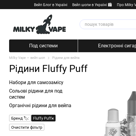
Перейти к основному контенту
Вейп Блог в Україні
Вейп шопи в Україні 🏙️
Про Milky 
Под системи
Електронні сига
Milky Vape — вейп шоп
Рідини для вейпа
Рідини Fluffy Puff
Набори для самозамісу
Сольові рідини для под
систем
Органічні рідини для вейпа
Бренд 🏷️:
Fluffy Puff
Очистити фільтр