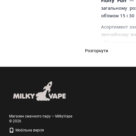
Fluffy Puff
— у
загальному роз
об’ємом 15 і 30
Асортимент охо
звичайному вик
об’ємом, смако
Розгорнути
Коротко:
Flu
наборів у ка
Асортимент Fluffy 
Формати р
Магазин смачного пару — MilkyVape
© 2026
Мобільна версія
Готові сольо