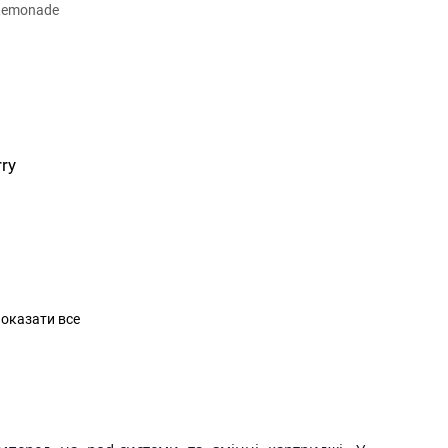
ry
оказати все