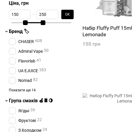
Ціна, грн
От Ціна, грн
До Ціна, грн
ОК
Набір Fluffy Puff 15m
Бренд 🏷️
Lemonade
608
CHASER
150 грн
50
Admiral Vape
41
Flavorlab
383
UA EJUICE
82
Nomad
225
Hype
Показати ще 14
40
Punch
Група смаків 🍏🍫🍋
68
3GER
39
Ягідні
35
Alchemist Salt
22
Фруктові
60
Fluffy Puff
24
З Холодком