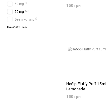
0
59 mg
150 грн
60
50 mg
0
Без нікотину
0
35 mg
Показати ще 6
0
30 mg
0
25 mg
0
6 mg
0
3 mg
0
1.5 mg
Набір Fluffy Puff 15m
Lemonade
150 грн