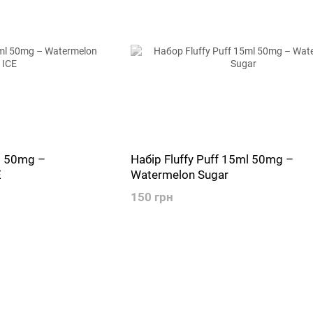
ml 50mg –
Набір Fluffy Puff 15ml 50mg –
E
Watermelon Sugar
150 грн