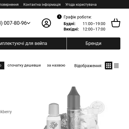
 повернення
Контактна інформація
Угода користувача
Графік роботи:
8) 007-80-96
Будні:
11:00–19:00
Вихідні:
12:00–17:00
мплектуючі для вейпа
Бренди
ю
спочатку дешевше
за назвою
Відображення: