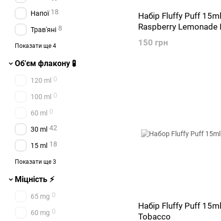
1
White Noise
18
Напої
Набір Fluffy Puff 15m
Raspberry Lemonade 
28
Phantom
8
Трав'яні
150 грн
10
DSM MONEY
6
Цукерки
Показати ще 4
35
Octolab
11
Десертні
Об'єм флакону 🧪
31
Lucky
4
Тютюнові
0
120 ml
17
Nebula
2
Молочні
0
100 ml
20
Elf Liq
0
60 ml
27
Fucked Lab
42
30 ml
30
Booster
18
15 ml
0
11 ml
Показати ще 3
0
10 ml
Міцність ⚡
0
2 ml
0
65 mg
Набір Fluffy Puff 15m
0
60 mg
Tobacco