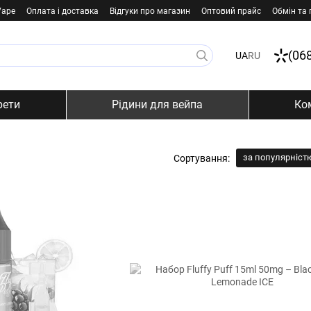
Vape
Оплата і доставка
Відгуки про магазин
Оптовий прайс
Обмін та
(06
UA
RU
рети
Рідини для вейпа
Ко
за популярніст
Сортування: