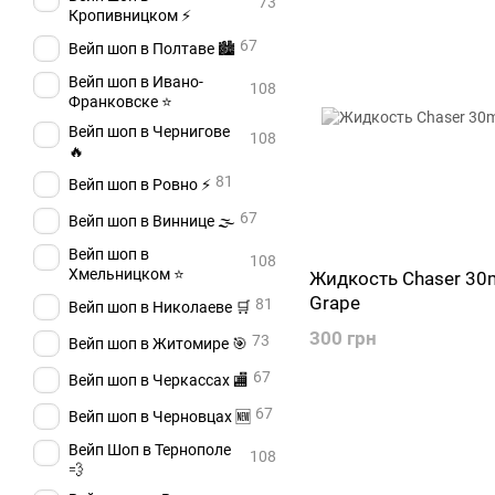
73
Кропивницком ⚡
67
Вейп шоп в Полтаве 🏙️
Вейп шоп в Ивано-
108
Франковске ⭐
Вейп шоп в Чернигове
108
🔥
81
Вейп шоп в Ровно ⚡
67
Вейп шоп в Виннице 🌫️
Вейп шоп в
108
Хмельницком ⭐
Жидкость Chaser 30m
Grape
81
Вейп шоп в Николаеве 🛒
300 грн
73
Вейп шоп в Житомире 🎯
67
Вейп шоп в Черкассах 🏬
67
Вейп шоп в Черновцах 🆕
Вейп Шоп в Тернополе
108
💨