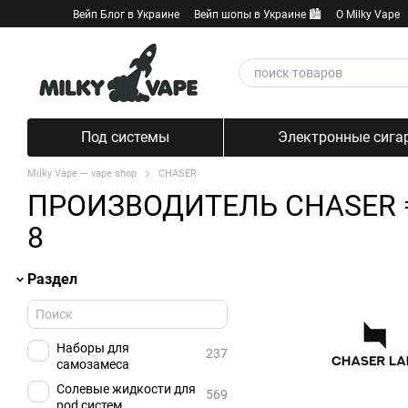
Перейти к основному контенту
Вейп Блог в Украине
Вейп шопы в Украине 🏙️
О Milky Vape
Под системы
Электронные сига
Milky Vape — vape shop
CHASER
ПРОИЗВОДИТЕЛЬ CHASER 
8
Раздел
Наборы для
237
самозамеса
Солевые жидкости для
569
pod систем