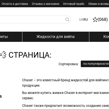
Оплата и доставка
Отзывы о магазине
Оптовый прайс
Обмен и возвр
(068)
UA
RU
реты
Жидкости для вейпа
Ко
💨 СТРАНИЦА:
по популярности
Сортировка:
Chaser – это известный бренд жидкостей для вейпин
продукции.
Вы можете купить жижки Chaser в интернет-магазине 
сервис.
Chaser также предлагает возможность создания само