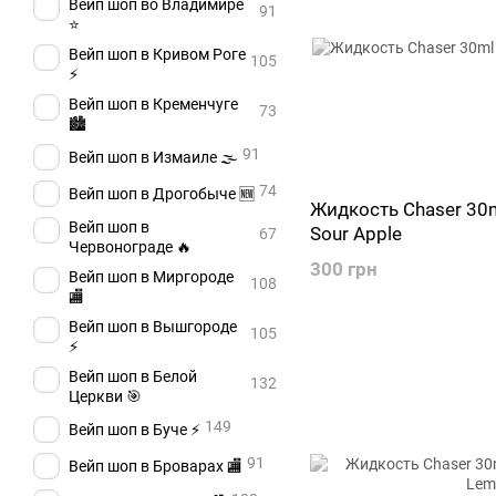
Вейп шоп во Владимире
91
⭐
Вейп шоп в Кривом Роге
105
⚡
Вейп шоп в Кременчуге
73
🏙️
91
Вейп шоп в Измаиле 🌫️
74
Вейп шоп в Дрогобыче 🆕
Жидкость Chaser 30m
Вейп шоп в
Sour Apple
67
Червонограде 🔥
300 грн
Вейп шоп в Миргороде
108
🏬
Вейп шоп в Вышгороде
105
⚡
Вейп шоп в Белой
132
Церкви 🎯
149
Вейп шоп в Буче ⚡
91
Вейп шоп в Броварах 🏬