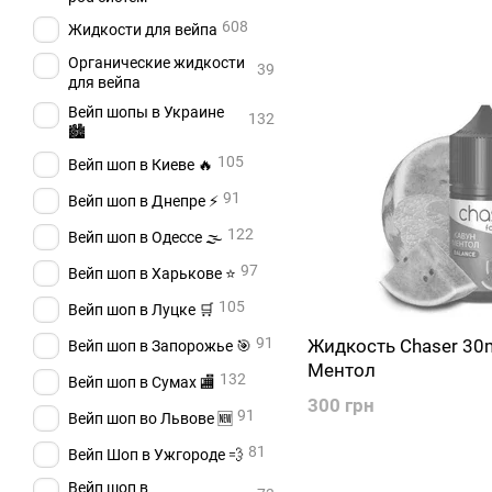
608
Жидкости для вейпа
Органические жидкости
39
для вейпа
Вейп шопы в Украине
132
🏙️
105
Вейп шоп в Киеве 🔥
91
Вейп шоп в Днепре ⚡
122
Вейп шоп в Одессе 🌫️
97
Вейп шоп в Харькове ⭐
105
Вейп шоп в Луцке 🛒
91
Жидкость Chaser 30
Вейп шоп в Запорожье 🎯
Ментол
132
Вейп шоп в Сумах 🏬
300 грн
91
Вейп шоп во Львове 🆕
81
Вейп Шоп в Ужгороде 💨
Вейп шоп в