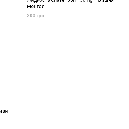
Жидкость Chaser 30ml 50mg – Вишня
Ментол
300 грн
Киви