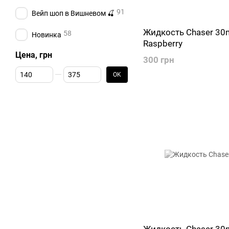
91
Вейп шоп в Вишневом 🍒
Жидкость Chaser 30m
58
Новинка
Raspberry
Цена, грн
300 грн
От Цена, грн
До Цена, грн
OK