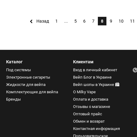
Назад
1
...
5
6
7
8
9
10
11
Каталог
Клиентам
Под системы
Вход в личный кабинет
Электронные сигареты
Вейп Блог в Украине
Жидкости для вейпа
Вейп шопы в Украине 🏙️
Комплектующие для вейпа
О Milky Vape
Бренды
Оплата и доставка
Отзывы о магазине
Оптовый прайс
Обмен и возврат
Контактная информация
Пользовательское