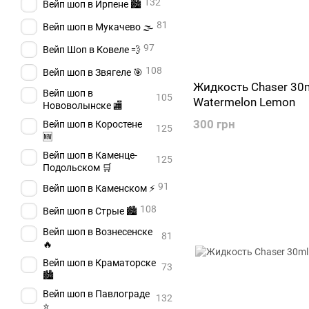
132
Вейп шоп в Ирпене 🏙️
81
Вейп шоп в Мукачево 🌫️
97
Вейп Шоп в Ковеле 💨
108
Вейп шоп в Звягеле 🎯
Жидкость Chaser 30
Вейп шоп в
105
Watermelon Lemon
Нововолынске 🏬
300 грн
Вейп шоп в Коростене
125
🆕
Вейп шоп в Каменце-
125
Подольском 🛒
91
Вейп шоп в Каменском ⚡
108
Вейп шоп в Стрые 🏙️
Вейп шоп в Вознесенске
81
🔥
Вейп шоп в Краматорске
73
🏙️
Вейп шоп в Павлограде
132
⭐