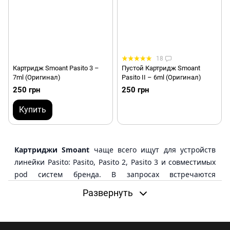
18
Картридж Smoant Pasito 3 –
Пустой Картридж Smoant
7ml (Оригинал)
Pasito II – 6ml (Оригинал)
250 грн
250 грн
Купить
Картриджи Smoant
чаще всего ищут для устройств
линейки Pasito: Pasito, Pasito 2, Pasito 3 и совместимых
pod систем бренда. В запросах встречаются
формулировки картридж Smoant, Smoant Pasito
Развернуть
картридж, картридж Smoant Pasito или картриджи
Смоант, но выбирать расходник нужно по точной
модели, а не по общей фразе.