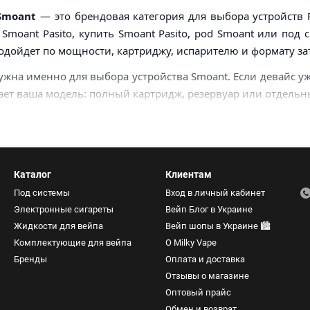
Smoant
— это брендовая категория для выбора устройств Pa
Smoant Pasito, купить Smoant Pasito, pod Smoant или под
одойдет по мощности, картриджу, испарителю и формату за
ужна именно для выбора устройства Smoant. Если девайс уж
ет ваша модель: полный картридж, резервуар или отдельны
Каталог
Клиентам
Под системы
Вход в личный кабинет
Электронные сигареты
Вейп Блог в Украине
Жидкости для вейпа
Вейп шопы в Украине 🏙️
Комплектующие для вейпа
О Milky Vape
Бренды
Оплата и доставка
Отзывы о магазине
Оптовый прайс
Обмен и возврат