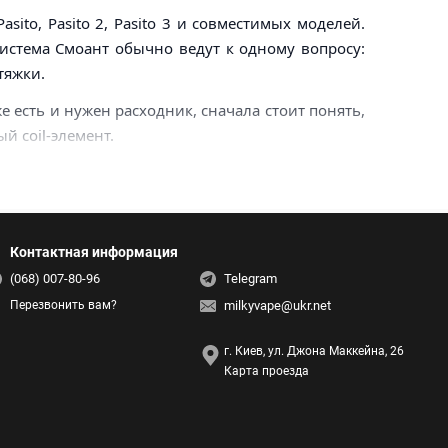
sito, Pasito 2, Pasito 3 и совместимых моделей.
 система Смоант обычно ведут к одному вопросу:
тяжки.
е есть и нужен расходник, сначала стоит понять,
й coil-элемент.
Контактная информация
(068) 007-80-96
Telegram
milkyvape@ukr.net
Перезвонить вам?
г. Киев, ул. Джона Маккейна, 26
Карта проезда