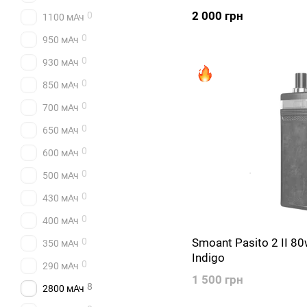
2 000 грн
0
1100 мАч
0
950 мАч
0
930 мАч
0
850 мАч
0
700 мАч
0
650 мАч
0
600 мАч
0
500 мАч
0
430 мАч
0
400 мАч
0
Smoant Pasito 2 II 8
350 мАч
Indigo
0
290 мАч
1 500 грн
8
2800 мАч