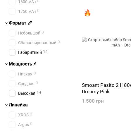
0
1600 мАч
0
1750 мАч
Формат 📏
0
Небольшой
0
Сбалансированный
14
Габаритный
Мощность ⚡
0
Низкая
0
Средняя
Smoant Pasito 2 II 8
Dreamy Pink
14
Высокая
1 500 грн
Линейка
0
XROS
0
Argus