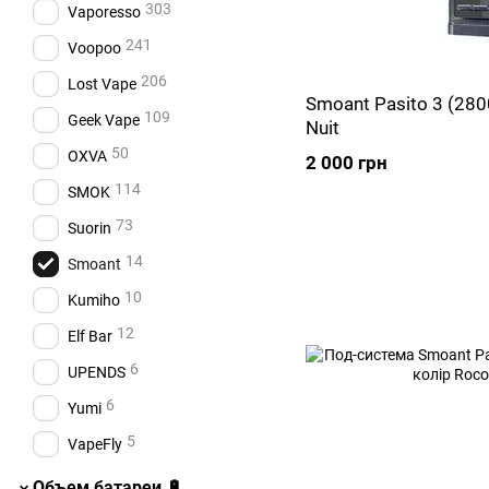
303
Vaporesso
241
Voopoo
206
Lost Vape
Smoant Pasito 3 (28
109
Geek Vape
Nuit
50
OXVA
2 000 грн
114
SMOK
73
Suorin
14
Smoant
10
Kumiho
12
Elf Bar
6
UPENDS
6
Yumi
5
VapeFly
Объем батареи 🔋