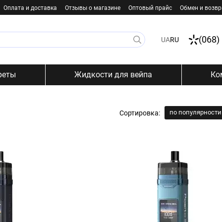
Оплата и доставка
Отзывы о магазине
Оптовый прайс
Обмен и возвр
(068)
UA
RU
реты
Жидкости для вейпа
Ко
по популярности
Сортировка: