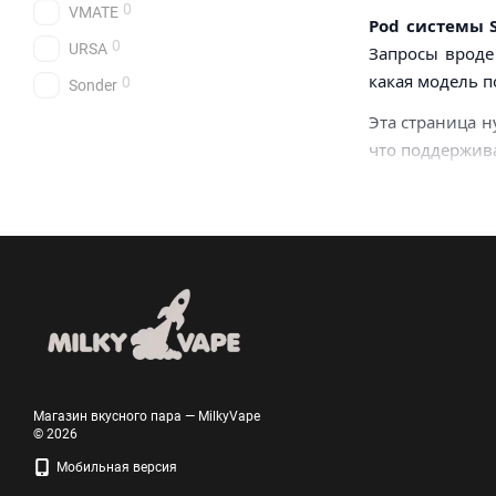
0
VMATE
Pod системы 
0
URSA
Запросы вроде 
какая модель п
0
Sonder
Эта страница н
что поддержива
Магазин вкусного пара — MilkyVape
© 2026
Мобильная версия