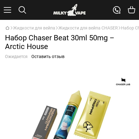
Жидкости для вейпа
Жидкости для вейпа CHASER
Набор Ch
Набор Chaser Beat 30ml 50mg –
Arctic House
Ожидается
Оставить отзыв