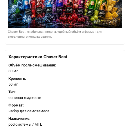
Chaser Beat: стабильная подача, удобный объём и формат для
ежедневного использования.
Характеристики Chaser Beat
Объём после смешивания:
30 мл
Крепость:
50 мг
Тип:
солевая жидкость
Формат:
набор для самозамеса
Назначение:
pod-системы / MTL