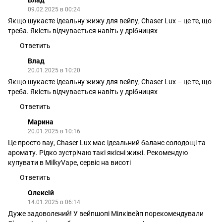
Влад
09.02.2025 в 00:24
Якщо шукаєте ідеальну жижу для вейпу, Chaser Lux – це те, що
треба. Якість відчувається навіть у дрібницях
Ответить
Влад
20.01.2025 в 10:20
Якщо шукаєте ідеальну жижу для вейпу, Chaser Lux – це те, що
треба. Якість відчувається навіть у дрібницях
Ответить
Марина
20.01.2025 в 10:16
Це просто вау, Chaser Lux має ідеальний баланс солодощі та
аромату. Рідко зустрічаю такі якісні жижі. Рекомендую
купувати в MilkyVape, сервіс на висоті
Ответить
Олексій
14.01.2025 в 06:14
Дуже задоволений! У вейпшопі Мілківейп порекомендували