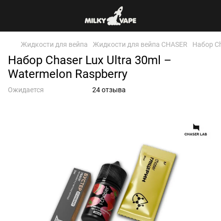
Жидкости для вейпа
Жидкости для вейпа CHASER
Набор Ch
Набор Chaser Lux Ultra 30ml –
Watermelon Raspberry
Ожидается
24 отзыва