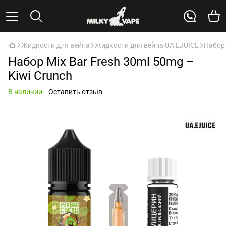
Жидкости для вейпа
Жидкости для вейпа UA EJUICE
Набор 
Набор Mix Bar Fresh 30ml 50mg –
Kiwi Crunch
В наличии
Оставить отзыв