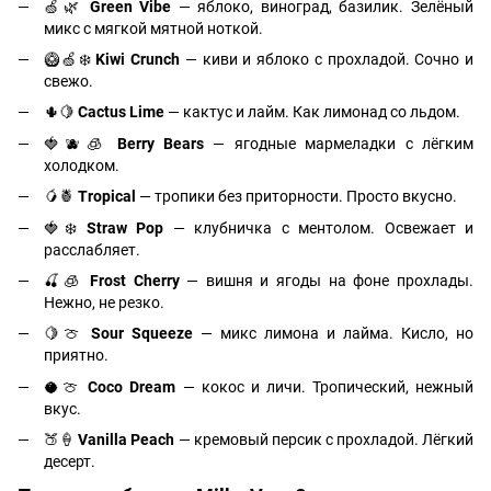
🍏🌿
Green Vibe
— яблоко, виноград, базилик. Зелёный
микс с мягкой мятной ноткой.
🥝🍏❄️
Kiwi Crunch
— киви и яблоко с прохладой. Сочно и
свежо.
🌵🍋
Cactus Lime
— кактус и лайм. Как лимонад со льдом.
🍓🫐🧊
Berry Bears
— ягодные мармеладки с лёгким
холодком.
🥭🍍
Tropical
— тропики без приторности. Просто вкусно.
🍓❄️
Straw Pop
— клубничка с ментолом. Освежает и
расслабляет.
🍒🧊
Frost Cherry
— вишня и ягоды на фоне прохлады.
Нежно, не резко.
🍋🍈
Sour Squeeze
— микс лимона и лайма. Кисло, но
приятно.
🥥🍈
Coco Dream
— кокос и личи. Тропический, нежный
вкус.
🍑🍦
Vanilla Peach
— кремовый персик с прохладой. Лёгкий
десерт.