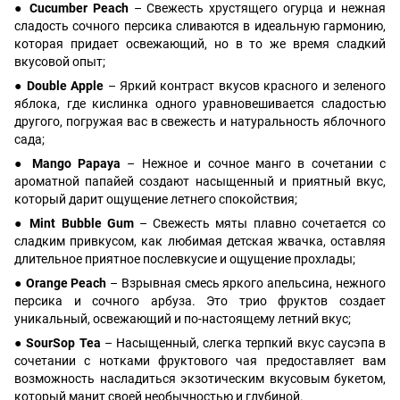
●
Cucumber Peach
– Свежесть хрустящего огурца и нежная
сладость сочного персика сливаются в идеальную гармонию,
которая придает освежающий, но в то же время сладкий
вкусовой опыт;
●
Double Apple
– Яркий контраст вкусов красного и зеленого
яблока, где кислинка одного уравновешивается сладостью
другого, погружая вас в свежесть и натуральность яблочного
сада;
●
Mango Papaya
– Нежное и сочное манго в сочетании с
ароматной папайей создают насыщенный и приятный вкус,
который дарит ощущение летнего спокойствия;
●
Mint Bubble Gum
– Свежесть мяты плавно сочетается со
сладким привкусом, как любимая детская жвачка, оставляя
длительное приятное послевкусие и ощущение прохлады;
●
Orange Peach
– Взрывная смесь яркого апельсина, нежного
персика и сочного арбуза. Это трио фруктов создает
уникальный, освежающий и по-настоящему летний вкус;
●
SourSop Tea
– Насыщенный, слегка терпкий вкус саусэпа в
сочетании с нотками фруктового чая предоставляет вам
возможность насладиться экзотическим вкусовым букетом,
который манит своей необычностью и глубиной.