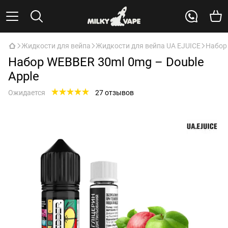
Жидкости для вейпа
Жидкости для вейпа UA EJUICE
Набор 
Набор WEBBER 30ml 0mg – Double
Apple
Ожидается
27 отзывов