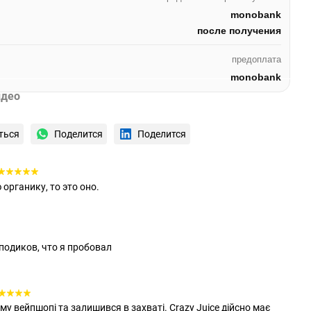
monobank
после получения
предоплата
monobank
идео
ться
Поделится
Поделится
органику, то это оно.
подиков, что я пробовал
 вейпшопі та залишився в захваті. Crazy Juice дійсно має