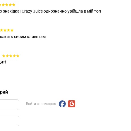
 знахідка! Crazy Juice однозначно увійшла в мій топ
дложить своим клиентам
1
дит!
арий
Войти с помощью