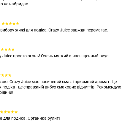
го не набридає.
вибору жижі для подіка, Crazy Juice завжди перемагає.
 Juice просто огонь! Очень мягкий и насыщенный вкус.
ою. Crazy Juice має насичений смак і приємний аромат. Це
 подіка - це справжній вибух смакових відчуттів. Рекомендую
рідини!
 для подика. Органика рулит!