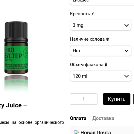
Крепость ⚡
3 mg
Наличие холода ❄️
Нет
Объем флакона 🧪
120 ml
Купить
y Juice –
Оплата
Доставка
месы на основе органического
Новая Почта