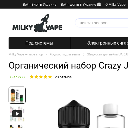
Перейти к основному контенту
Вейп Блог в Украине
Вейп шопы в Украине 🏙️
О Milky Vape
Под системы
Электронные сига
Milky Vape — vape shop
Жидкости для вейпа
Жидкости для вейпа UA EJ
Органический набор Crazy 
В наличии
23 отзыва