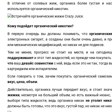
В отличие от солевых жиж, органика более густая и на
используется органический никотин.
Кому подойдет органический никотин?
В первую очередь вы должны понимать, что
органически
электронных сигарет, а созданы они были очень давно, и п
или механических модификаций, но никак не для подиков.
Тем не менее, прогресс не стоит на месте, и на сегодн
поддерживают
и этот тип жидкостей, но прежде чем покупат
что
ваш
девайс совместим
с ней, ведь если это не так, тогда
картриджем или испарителем.
Если говорить о том, зачем покупать органический самозам
вкус, цена, объем
.
Действительно, органика лучше передает вкус, и стоит зна
жижки
, несмотря на больший объем, но есть важный нюанс
выборе типа жидкости, ведь органика никак
не утолит ник
должны быть готовы, что это вкус, густой пар, но никак не ник