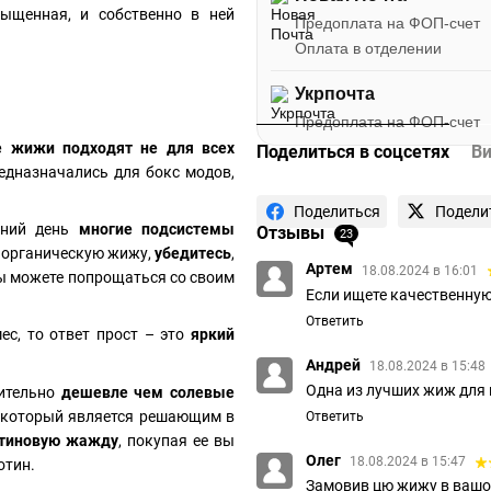
сыщенная, и собственно в ней
Предоплата на ФОП-счет
Оплата в отделении
Укрпочта
Предоплата на ФОП-счет
е жижи подходят не для всех
Поделиться в соцсетях
В
редназначались для бокс модов,
Поделиться
Подели
яшний день
многие подсистемы
Отзывы
23
ь органическую жижу,
убедитесь
,
Артем
18.08.2024 в 16:01
 вы можете попрощаться со своим
Если ищете качественную 
Ответить
ес, то ответ прост – это
яркий
Андрей
18.08.2024 в 15:48
Одна из лучших жиж для 
чительно
дешевле чем солевые
, который является решающим в
Ответить
отиновую жажду
, покупая ее вы
Олег
18.08.2024 в 15:47
отин.
Замовив цю жижу в вашому