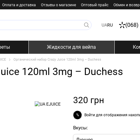
Оплата и доставка
Отзывы о магазине
Оптовый прайс
Обмен и возвр
(068)
UA
RU
реты
Жидкости для вейпа
Ко
UICE
Органический набор Crazy Juice 120ml 3mg – Duchess
Juice 120ml 3mg – Duchess
320 грн
Войти
для отображения накоп
%
Вкусы:
Дюшес