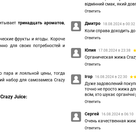
відмінний смак, який дов
Ответить
читывает
тринадцать ароматов
,
Дмитро
18.08.2024 в 00:32
Коли справа доходить до 
Ответить
ические фрукты и ягоды. Короче
нно для своих потребностей и
Юлия
17.08.2024 в 23:38
Органическая жижа Crazy
Ответить
о пара и лояльной цены, тогда
Ігор
16.08.2024 в 22:30
ий набор для самозамеса Crazy
Дуже задоволений покупк
точно не просто жижа для
всім, хто шукає органічні 
razy Juice:
Ответить
Сергей
16.08.2024 в 06:10
Очень качественная жижа
Ответить