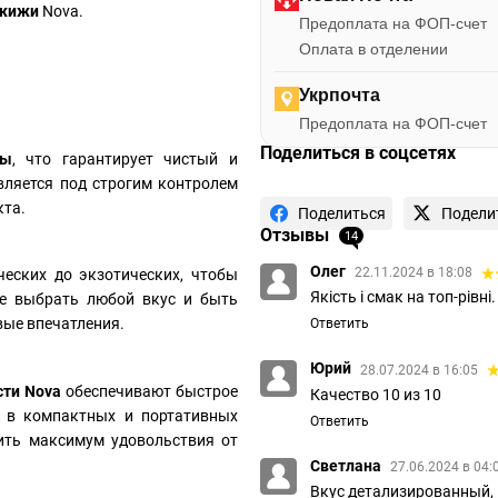
 жижи
Nova.
Предоплата на ФОП-счет
Оплата в отделении
Укрпочта
Предоплата на ФОП-счет
Поделиться в соцсетях
ты
, что гарантирует чистый и
ляется под строгим контролем
кта.
Поделиться
Подели
Отзывы
14
Олег
22.11.2024 в 18:08
ических до экзотических, чтобы
Якість і смак на топ-рів
те выбрать любой вкус и быть
вые впечатления.
Ответить
Юрий
28.07.2024 в 16:05
ти Nova
обеспечивают быстрое
Качество 10 из 10
я в компактных и портативных
Ответить
чить максимум удовольствия от
Светлана
27.06.2024 в 04:
Вкус детализированный,