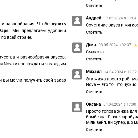
Ответить
Андрей
17.05.2024 в 11:04
а и разнообразия. Чтобы
купить
Сочетание вкуса и мягко
Vape
. Мы предлагаем удобный
Ответить
 по всей стране.
Діма
08.05.2024 в 02:37
Смакота
чества и разнообразия вкусов.
Ответить
жи
Nova и наслаждаться каждым
Михаил
14.04.2024 в 12:02
Эта жижа просто рвёт мо
ы вы могли получить свой заказ
Nova — это то, что нужно
Ответить
Оксана
04.04.2024 в 17:00
Просто топова жижа для 
бомбезна. Я вже спробува
Мілківейп, ви супер, що м
Ответить