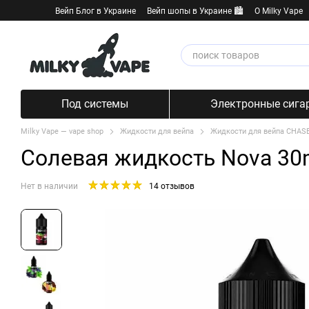
Перейти к основному контенту
Вейп Блог в Украине
Вейп шопы в Украине 🏙️
О Milky Vape
Под системы
Электронные сига
Milky Vape — vape shop
Жидкости для вейпа
Жидкости для вейпа CHAS
Солевая жидкость Nova 30m
Нет в наличии
14 отзывов