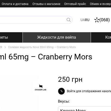
Оплата и доставка
Отзывы о магазине
Оптовый прайс
Обмен и возвр
(068)
UA
RU
реты
Жидкости для вейпа
Ко
ER
Солевая жидкость Nova 30ml 65mg – Cranberry Mors
l 65mg – Cranberry Mors
250 грн
Войти
для отображения накоп
%
Вкусы:
Клюква Морс