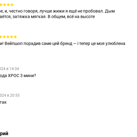
e, и, честно говоря, лучше жижи я ещё не пробовал. Дым
аётся, затяжка мягкая. В общем, всё на высоте
и! Вейпшоп порадив саме цей бренд — і тепер це моя улюблена
024 в 14:34
пода ХРОС 3 мини?
024 в 20:55
 так
арий