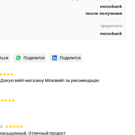
monobank
после получения
предоплата
monobank
ться
Поделится
Поделится
ні. Дякую вейп-магазину Мілківейп за рекомендацію
02
 насыщенный. Отличный продукт