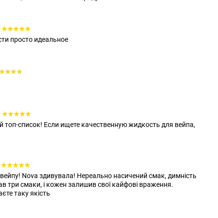
сти просто идеальное
й топ-список! Если ищете качественную жидкость для вейпа,
вейпу! Nova здивувала! Нереально насичений смак, димність
в три смаки, і кожен залишив свої кайфові враження.
аєте таку якість