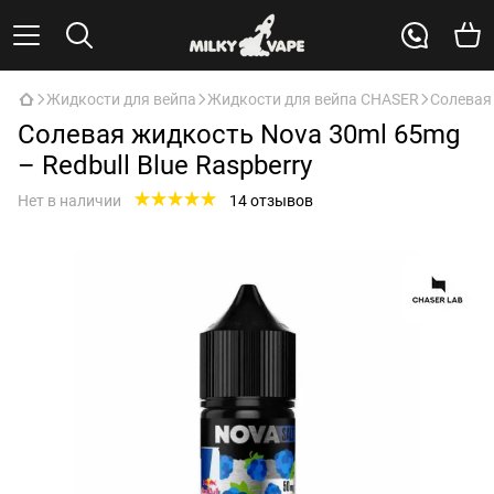
Жидкости для вейпа
Жидкости для вейпа CHASER
Солевая 
Солевая жидкость Nova 30ml 65mg
– Redbull Blue Raspberry
Нет в наличии
14 отзывов