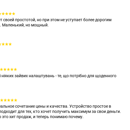
т своей простотой, но при этом не уступает более дорогим
. Маленький, но мощный.
і ніяких зайвих налаштувань - те, що потрібно для щоденного
деальное сочетание цены и качества. Устройство простое в
одходит для тех, кто хочет получить максимум за свои деньги.
 это хит продаж, и теперь понимаю почему.