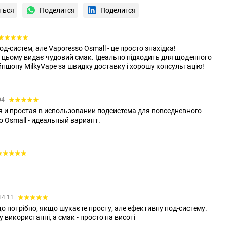
ться
Поделится
Поделится
д-систем, але Vaporesso Osmall - це просто знахідка!
и цьому видає чудовий смак. Ідеально підходить для щоденного
пшопу MilkyVape за швидку доставку і хорошу консультацію!
04
 и простая в использовании подсистема для повседневного
o Osmall - идеальный вариант.
.
14:11
 що потрібно, якщо шукаєте просту, але ефективну под-систему.
 використанні, а смак - просто на висоті