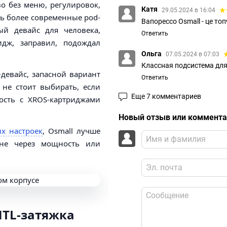
во без меню, регулировок,
Катя
29.05.2024 в 16:04
ть более современные pod-
Вапорессо Osmall - це топ
ый девайс для человека,
Ответить
идж, заправил, подождал
Ольга
07.05.2024 в 07:03
Классная подсистема для
-девайс, запасной вариант
Ответить
не стоит выбирать, если
Еще 7 комментариев
ость с XROS-картриджами
Новый отзыв или коммент
х настроек
, Osmall лучше
 не через мощность или
MTL-затяжка