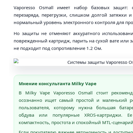
Vaporesso Osmall имеет набор базовых защит: 
перезаряда, перегрузки, слишком долгой затяжки и
нормальный уровень электронного контроля для прос
Но защиты не отменяют аккуратного использовани
поврежденный картридж, парить на сухой вате или з
не подходит под сопротивление 1.2 Ом.
Мнение консультанта Milky Vape
В Milky Vape Vaporesso Osmall стоит рекоменд
осознанно ищет самый простой и маленький p
пользователя, которому нужна большая батаре
обдува или популярные XROS-картриджи. Е
компактность, простота и спокойный MTL-сценарий
Если покупателю важнее автономность и доступно