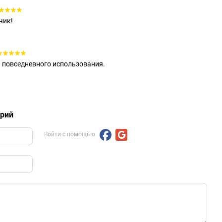
чик!
 повседневного использования.
арий
Войти с помощью