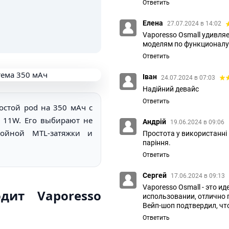
Ответить
Елена
27.07.2024 в 14:02
Vaporesso Osmall удивляе
моделям по функционалу
Ответить
Іван
24.07.2024 в 07:03
Надійний девайс
Ответить
остой pod на 350 мАч с
 11W. Его выбирают не
Андрій
19.06.2024 в 09:06
койной MTL-затяжки и
Простота у використанні 
паріння.
Ответить
Сергей
17.06.2024 в 09:13
Vaporesso Osmall - это и
дит Vaporesso
использовании, отлично п
Вейп-шоп подтвердил, что
Ответить