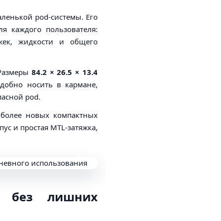
аленькой pod-системы. Его
ля каждого пользователя:
яжек, жидкости и общего
 Размеры
84.2 × 26.5 × 13.4
добно носить в кармане,
пасной pod.
е более новых компактных
ус и простая MTL-затяжка,
o без лишних