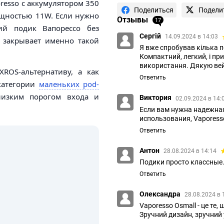
resso с аккумулятором 350
Поделиться
Подели
ощностью 11W. Если нужно
Отзывы
17
й подик Вапорессо без
Сергій
14.09.2024 в 14:03
ь закрывает именно такой
Я вже спробував кілька по
Компактний, легкий, і пр
використання. Дякую вей
ROS-альтернативу, а как
Ответить
 категории
маленьких pod-
низким порогом входа и
Виктория
02.09.2024 в 14:
Если вам нужна надежная
использования, Vaporess
Ответить
Антон
28.08.2024 в 14:14
Подики просто классные
Ответить
Олександра
28.08.2024 в 
Vaporesso Osmall - це те,
Зручний дизайн, зручний у