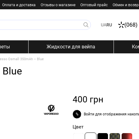
Оплата и доставка
Отзывы о магазине
Оптовый прайс
Обмен и возвр
(068)
UA
RU
реты
Жидкости для вейпа
Ко
esso Osmall 350mAh – Blue
 Blue
400 грн
Войти
для отображения накоп
%
Цвет