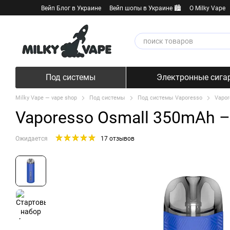
Перейти к основному контенту
Вейп Блог в Украине
Вейп шопы в Украине 🏙️
О Milky Vape
Под системы
Электронные сига
Milky Vape — vape shop
Под системы
Под системы Vaporesso
Vapor
Vaporesso Osmall 350mAh –
Ожидается
17 отзывов