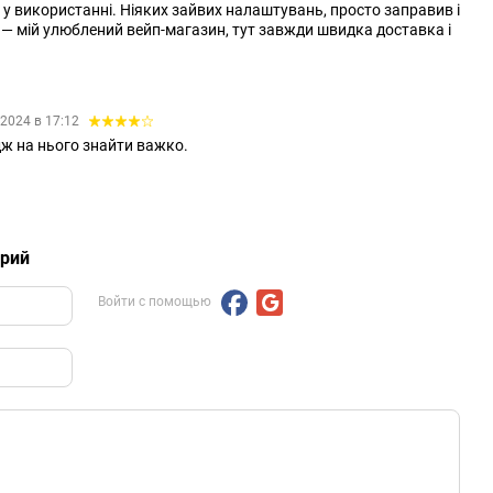
 у використанні. Ніяких зайвих налаштувань, просто заправив і
 — мій улюблений вейп-магазин, тут завжди швидка доставка і
.2024 в 17:12
дж на нього знайти важко.
арий
Войти с помощью