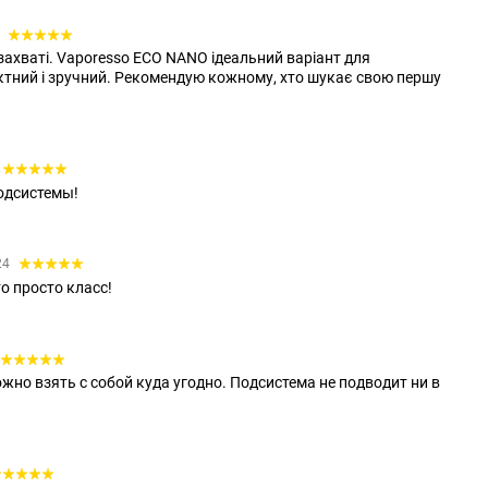
1
в захваті. Vaporesso ECO NANO ідеальний варіант для
ктний і зручний. Рекомендую кожному, хто шукає свою першу
одсистемы!
24
о просто класс!
жно взять с собой куда угодно. Подсистема не подводит ни в