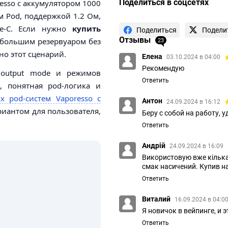
Поделиться в соцсетях
esso с аккумулятором 1000
м Pod, поддержкой 1.2 Ом,
pe-C. Если нужно
купить
Поделиться
Подели
Отзывы
 большим резервуаром без
23
но этот сценарий.
Елена
03.10.2024 в 04:00
Рекомендую
w/output mode и режимов
Ответить
, понятная pod-логика и
х pod-систем Vaporesso с
Антон
24.09.2024 в 16:12
риантом для пользователя,
Беру с собой на работу, 
Ответить
Андрій
24.09.2024 в 16:09
Використовую вже кілька
смак насичений. Купив на
Ответить
Виталий
16.09.2024 в 04:0
Я новичок в вейпинге, и 
Ответить