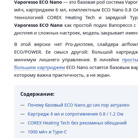
Vaporesso ECO Nano
— это базовая pod система Vapor
мАч, картриджем 6 мл, комплектным ECO Nano 0.8 О
технологией COREX Heating Tech и зарядкой Ty
Vaporesso ECO Nano
как простой подик Вапорессо с
дисплея и сложных настроек, модель закрывает имен
В этой версии нет Pro-дисплея, слайдера airflo
ECO/POWER. Ее смысл другой: большой картридж
минимум лишнего управления. В линейке
просты
большим картриджем
ECO Nano остается базовым ва
которому важна практичность, а не экран.
Содержание:
Почему базовый ECO Nano до сих пор актуален
Картридж 6 мл и сопротивления 0.8 / 1.2 Ом
COREX Heating Tech без рекламных обещаний
1000 мАч и Type-C