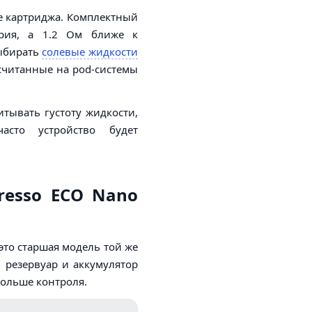
е картриджа. Комплектный
ария, а 1.2 Ом ближе к
выбирать
солевые жидкости
считанные на pod-системы
тывать густоту жидкости,
асто устройство будет
resso ECO Nano
это старшая модель той же
 резервуар и аккумулятор
больше контроля.