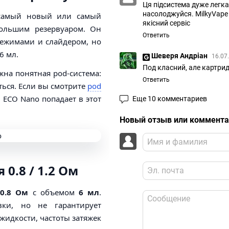
Ця підсистема дуже легка
насолоджуйся. MilkyVape
к самый новый или самый
якісний сервіс
большим резервуаром. Он
Ответить
 режимами и слайдером, но
6 мл.
Шеверя Андріан
16.07
Под класний, але картри
жна понятная pod-система:
Ответить
ться. Если вы смотрите
pod
 ECO Nano попадает в этот
Еще 10 комментариев
Новый отзыв или коммент
0.8 / 1.2 Ом
ж
0.8 Ом
с объемом
6 мл
.
вки, но не гарантирует
 жидкости, частоты затяжек