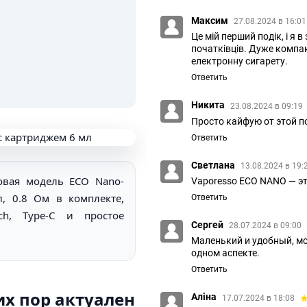
Максим
27.08.2024 в 16:0
Це мій перший подік, і я 
початківців. Дуже компа
електронну сигарету.
Ответить
Никита
23.08.2024 в 09:19
Просто кайфую от этой п
Ответить
Светлана
13.08.2024 в 19:
овая модель ECO Nano-
Vaporesso ECO NANO — эт
, 0.8 Ом в комплекте,
Ответить
ch, Type-C и простое
Сергей
28.07.2024 в 09:00
Маленький и удобный, мо
одном аспекте.
Ответить
их пор актуален
Аліна
17.07.2024 в 18:08