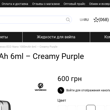
Оплата и доставка
Отзывы о магазине
Оптовый прайс
Обмен и возвр
(068)
UA
RU
реты
Жидкости для вейпа
Ко
esso ECO Nano 1000mAh 6ml – Creamy Purple
h 6ml – Creamy Purple
600 грн
Войти
для отображения накоп
%
Цвет