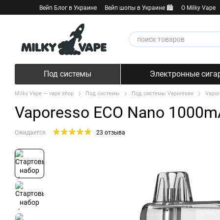
Перейти к основному контенту
Вейп Блог в Украине
Вейп шопы в Украине 🏙️
О Milky Vape
Под системы
Электронные сига
Milky Vape — vape shop
Под системы
Под системы Vaporesso
Vapor
Vaporesso ECO Nano 1000mA
Ожидается
23 отзыва