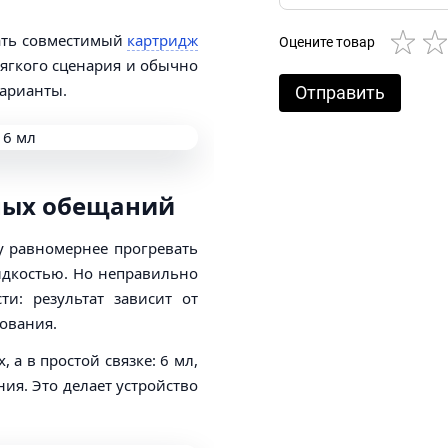
ать совместимый
картридж
Оцените товар
мягкого сценария и обычно
варианты.
Отправить
мных обещаний
у равномернее прогревать
идкостью. Но неправильно
и: результат зависит от
зования.
а в простой связке: 6 мл,
ния. Это делает устройство