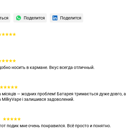
ться
Поделится
Поделится
удобно носить в кармане. Вкус всегда отличный.
 місяців — жодних проблем! Батарея тримається дуже довго, а
 MilkyVape і залишився задоволений.
0
этот подик мне очень понравился. Всё просто и понятно.