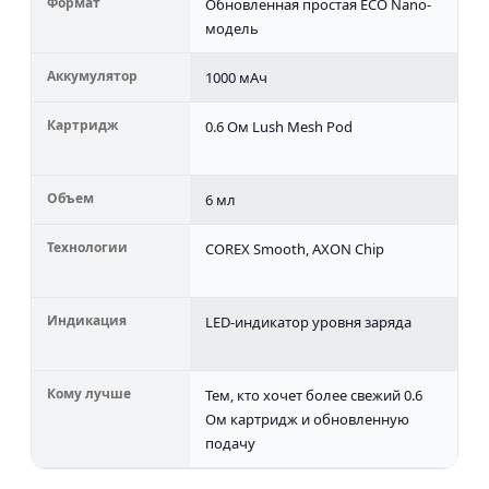
Формат
Обновленная простая ECO Nano-
Б
модель
N
Аккумулятор
1000 мАч
1
Картридж
0.6 Ом Lush Mesh Pod
0
1
Объем
6 мл
6
Технологии
COREX Smooth, AXON Chip
Б
л
Индикация
LED-индикатор уровня заряда
Б
и
Кому лучше
Тем, кто хочет более свежий 0.6
Т
Ом картридж и обновленную
б
подачу
0