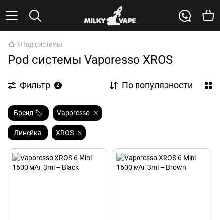
Под системы
Pod системы Vaporesso XROS
Фильтр
По популярности
2
Бренд 🏷️
Vaporesso
Линейка
XROS