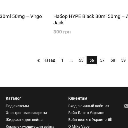
 30ml 50mg – Virgo
Набор HYPE Black 30ml 50mg – 
Jack
300 грн
Назад
1
...
55
56
57
58
59
Каталог
Клиентам
Под системы
Вход в личный кабинет
Электронные сигареты
Вейп Блог в Украине
Жидкости для вейпа
Вейп шопы в Украине 🏙️
Комплектующие для вейпа
О Milky Vape