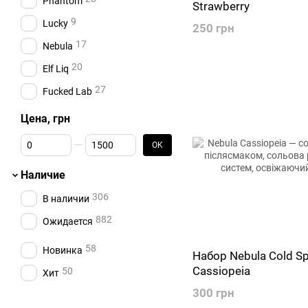
Phantom
Strawberry
9
Lucky
250 грн
17
Nebula
20
Elf Liq
27
Fucked Lab
Цена, грн
От Цена, грн
До Цена, грн
OK
Наличие
306
В наличии
882
Ожидается
58
Новинка
Набор Nebula Cold S
Cassiopeia
50
Хит
300 грн