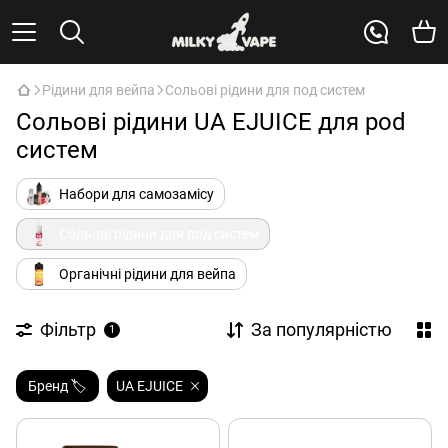
Рідини для вейпа
Сольові рідини для под систем
Сольові рідини UA EJUICE для pod
систем
Набори для самозамісу
Сольові рідини для под систем
Органічні рідини для вейпа
Фільтр
За популярністю
1
Бренд 🏷️
UA EJUICE