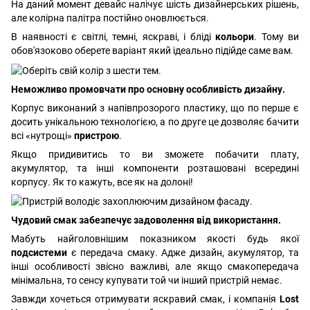
На даний момент девайс налічує шість дизайнерських рішень,
але колірна палітра постійно оновлюється.
В наявності є світлі, темні, яскраві, і бліді
кольори
. Тому ви
обов'язоково оберете варіант який ідеально підійде саме вам.
Неможливо промовчати про основну особливість дизайну.
Корпус виконаний з напівпрозорого пластику, що по перше є
досить унікальною технологією, а по друге це дозволяє бачити
всі «нутрощі»
пристрою
.
Якщо придивитись то ви зможете побачити плату,
акумулятор, та інші компоненти розташовані всередині
корпусу. Як то кажуть, все як на долоні!
Чудовий смак забезпечує задоволення від використання.
Мабуть найголовнішим показником якості будь якої
подсистеми
є передача смаку. Адже дизайн, акумулятор, та
інші особливості звісно важливі, але якщо смакопередача
мінімальна, то сенсу купувати той чи інший пристрій немає.
Завжди хочеться отримувати яскравий смак, і компанія
Lost