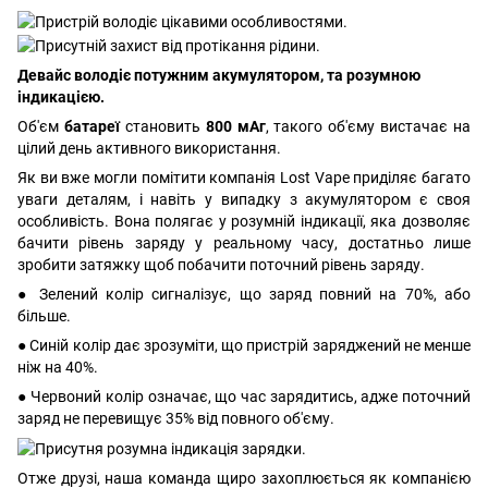
Девайс володіє потужним акумулятором, та розумною
індикацією.
Об'єм
батареї
становить
800 мАг
, такого об'єму вистачає на
цілий день активного використання.
Як ви вже могли помітити компанія Lost Vape приділяє багато
уваги деталям, і навіть у випадку з акумулятором є своя
особливість. Вона полягає у розумній індикації, яка дозволяє
бачити рівень заряду у реальному часу, достатньо лише
зробити затяжку щоб побачити поточний рівень заряду.
● Зелений колір сигналізує, що заряд повний на 70%, або
більше.
● Синій колір дає зрозуміти, що пристрій заряджений не менше
ніж на 40%.
● Червоний колір означає, що час зарядитись, адже поточний
заряд не перевищує 35% від повного об'єму.
Отже друзі, наша команда щиро захоплюється як компанією