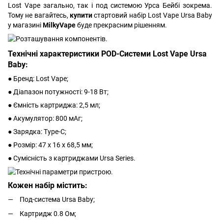
Lost Vape загально, так і под системою Урса Бейбі зокрема.
Тому не вагайтесь,
купити
стартовий набір Lost Vape Ursa Baby
у магазині
MilkyVape
буде прекрасним рішенням.
Технічні характеристики POD-Системи Lost Vape Ursa
Baby:
● Бренд: Lost Vape;
● Діапазон потужності: 9-18 Вт;
● Ємність картриджа: 2,5 мл;
● Акумулятор: 800 мАг;
● Зарядка: Type-C;
● Розмір: 47 х 16 х 68,5 мм;
● Сумісність з картриджами Ursa Series.
Кожен набір містить:
Под-система Ursa Baby;
Картридж 0.8 Ом;