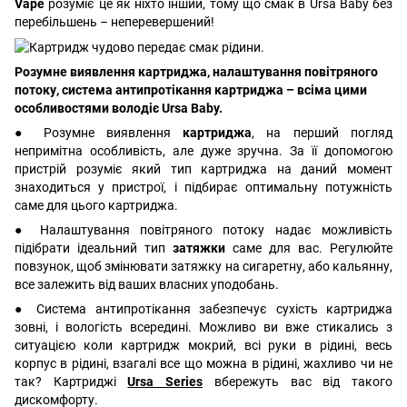
Vape
розуміє це як ніхто інший, тому що смак в Ursa Baby без
перебільшень – неперевершений!
Розумне виявлення картриджа, налаштування повітряного
потоку, система антипротікання картриджа – всіма цими
особливостями володіє Ursa Baby.
● Розумне виявлення
картриджа
, на перший погляд
непримітна особливість, але дуже зручна. За її допомогою
пристрій розуміє який тип картриджа на даний момент
знаходиться у пристрої, і підбирає оптимальну потужність
саме для цього картриджа.
● Налаштування повітряного потоку надає можливість
підібрати ідеальний тип
затяжки
саме для вас. Регулюйте
повзунок, щоб змінювати затяжку на сигаретну, або кальянну,
все залежить від ваших власних уподобань.
● Система антипротікання забезпечує сухість картриджа
зовні, і вологість всередині. Можливо ви вже стикались з
ситуацією коли картридж мокрий, всі руки в рідині, весь
корпус в рідині, взагалі все що можна в рідині, жахливо чи не
так? Картриджі
Ursa Series
вбережуть вас від такого
дискомфорту.