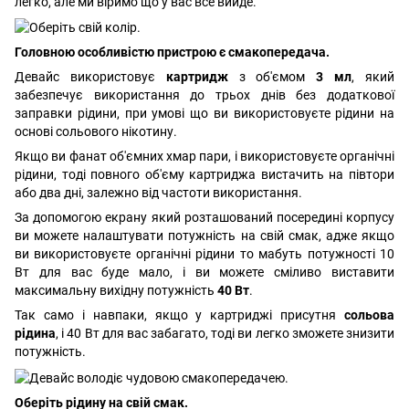
легко, але ми віримо що у вас все вийде.
Головною особливістю пристрою є смакопередача.
Девайс використовує
картридж
з об'ємом
3 мл
, який
забезпечує використання до трьох днів без додаткової
заправки рідини, при умові що ви використовуєте рідини на
основі сольового нікотину.
Якщо ви фанат об'ємних хмар пари, і використовуєте органічні
рідини, тоді повного об'єму картриджа вистачить на півтори
або два дні, залежно від частоти використання.
За допомогою екрану який розташований посередині корпусу
ви можете налаштувати потужність на свій смак, адже якщо
ви використовуєте органічні рідини то мабуть потужності 10
Вт для вас буде мало, і ви можете сміливо виставити
максимальну вихідну потужність
40 Вт
.
Так само і навпаки, якщо у картриджі присутня
сольова
рідина
, і 40 Вт для вас забагато, тоді ви легко зможете знизити
потужність.
Оберіть рідину на свій смак.