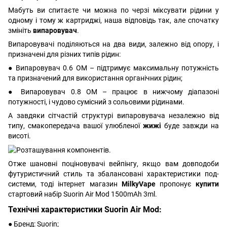
Мабуть ви спитаєте чи можна по черзі міксувати рідини у
одному і тому ж картриджі, наша відповідь так, але спочатку
змініть
випаровувач
.
Випаровувачі поділяються на два види, залежно від опору, і
призначені для різних типів рідин:
● Випаровувач 0.6 ОМ – підтримує максимальну потужність
та призначений для використання органічних рідин;
● Випаровувач 0.8 ОМ – працює в нижчому діапазоні
потужності, і чудово сумісний з сольовими рідинами.
А завдяки сітчастій структурі випаровувача незалежно від
типу, смакопередача вашої улюбленої
жижі
буде завжди на
висоті.
Отже шановні поціновувачі вейпінгу, якщо вам довподоби
футуристичний стиль та збалансовані характеристики под-
системи, тоді інтернет магазин
MilkyVape
пропонує
купити
стартовий набір Suorin Air Mod 1500mAh 3ml.
Технічні характеристики Suorin Air Mod:
● Бренд: Suorin;