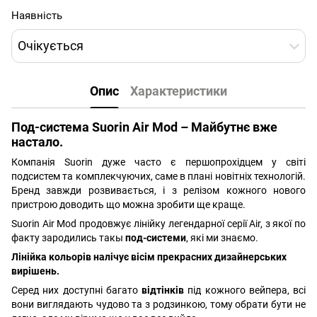
Наявність
Очікується
Опис
Характеристики
Под-система Suorin Air Mod – Майбутнє вже
настало.
Компанія Suorin дуже часто є першопрохідцем у світі
подсистем та комплекчуючих, саме в плані новітніх технологій.
Бренд завжди розвивається, і з релізом кожного нового
пристрою доводить що можна зробити ще краще.
Suorin Air Mod продовжує лінійку легендарної серії Air, з якої по
факту зародились такы
под-системи
, які ми знаємо.
Лінійка кольорів налічує вісім прекрасних дизайнерських
вирішень.
Серед них доступні багато
відтінків
під кожного вейпера, всі
вони виглядають чудово та з родзинкою, тому обрати бути не